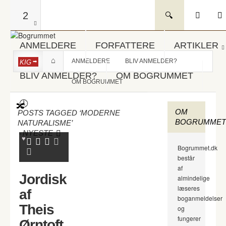
2
ANMELDERE
FORFATTERE
ARTIKLER
ANMELDERE
BLIV ANMELDER?
KIG
BLIV ANMELDER?
OM BOGRUMMET
OM BOGRUMMET
OM
POSTS TAGGED ‘MODERNE
BOGRUMMET
NATURALISME’
-
NYESTE
Bogrummet.dk
består
af
Jordisk
almindelige
læseres
af
boganmeldelser
Theis
og
fungerer
Ørntoft