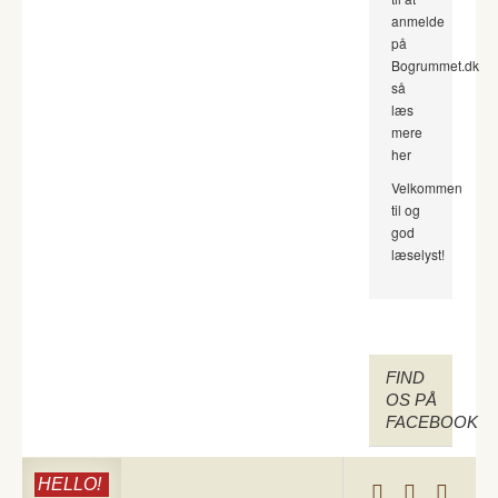
anmelde
på
Bogrummet.dk
så
læs
mere
her
Velkommen
til og
god
læselyst!
FIND
OS PÅ
FACEBOOK
HELLO!