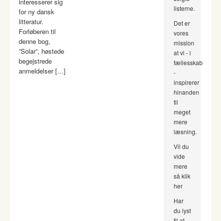
interesserer sig
listerne.
for ny dansk
litteratur.
Det er
Forløberen til
vores
denne bog,
mission
”Solar”, høstede
at vi - i
begejstrede
fællesskab
anmeldelser […]
-
inspirerer
hinanden
til
meget
mere
læsning.
Vil du
vide
mere
så klik
her
Har
du lyst
til at