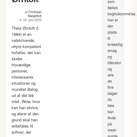
som
fælles
af
Christian
boghukommelse.
Møgeltoft
Her er
d. 19. juni 2025
der
Theis Ørntoft (f.
plads
1984) er en
til
velskrivende,
forskellig
uhyre kompetent
smag
forfatter, der kan
og
skabe
litteratur
troværdige
og
personer,
alle
interessante
de
situationer og
fine
mundret dialog
bøger
ud af det blå
du
intet. Wow, hvor
ikke
kan han skrive,
kan
og alene af den
finde
grund skal han
på
anbefales til
mest-
enhver, der
solgte