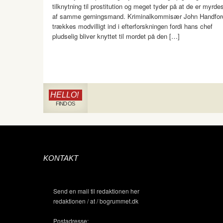
tilknytning til prostitution og meget tyder på at de er myrde
af samme gerningsmand. Kriminalkommisær John Handfor
trækkes modvilligt ind i efterforskningen fordi hans chef
pludselig bliver knyttet til mordet på den […]
HELLO!
FIND OS
KONTAKT
Send en mail til redaktionen her
redaktionen / at / bogrummet.dk
Postadresse: