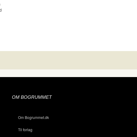
s
d
OM BOGRUMMET
Om Bogrummet.dk
Til forlag