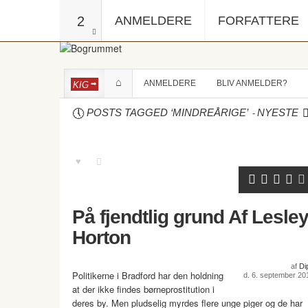
2
ANMELDERE
FORFATTERE
ANMELDERE
BLIV ANMELDER?
KIG
-
POSTS TAGGED ‘MINDREÅRIGE’
NYESTE
På fjendtlig grund Af Lesle
Horton
af
Di
Politikerne i Bradford har den holdning
d. 6. september 20
at der ikke findes børneprostitution i
deres by. Men pludselig myrdes flere unge piger og de har