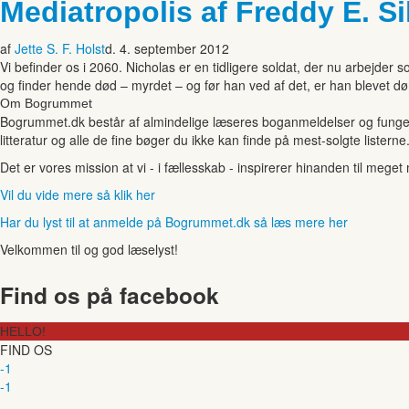
Mediatropolis af Freddy E. Si
af
Jette S. F. Holst
d. 4. september 2012
Vi befinder os i 2060. Nicholas er en tidligere soldat, der nu arbejd
og finder hende død – myrdet – og før han ved af det, er han blevet dø
Om Bogrummet
Bogrummet.dk består af almindelige læseres boganmeldelser og funger
litteratur og alle de fine bøger du ikke kan finde på mest-solgte listerne
Det er vores mission at vi - i fællesskab - inspirerer hinanden til mege
Vil du vide mere så klik her
Har du lyst til at anmelde på Bogrummet.dk så læs mere her
Velkommen til og god læselyst!
Find os på facebook
HELLO!
FIND OS
-1
-1