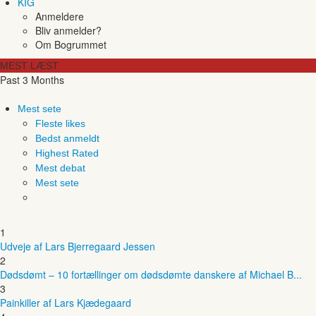
KIG
Anmeldere
Bliv anmelder?
Om Bogrummet
MEST LÆST
Past 3 Months
Mest sete
Fleste likes
Bedst anmeldt
Highest Rated
Mest debat
Mest sete
1
Udveje af Lars Bjerregaard Jessen
2
Dødsdømt – 10 fortællinger om dødsdømte danskere af Michael B...
3
Painkiller af Lars Kjædegaard