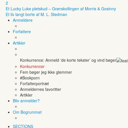
2
Et Lucky Luke pletskud – Grønskollingen af Morris & Gosinny
Et liv langt borte af M. L. Stedman
Anmeldere
Forfattere
Artikler
Konkurrence: Anmeld ‘de korte tekster’ og vind bøger
Konkurrencer
Fem bøger jeg ikke glemmer
#Bookporn
Forfatterportræt
Anmeldernes favoritter
Artikler
Bliv anmelder?
Om Bogrummet
SECTIONS