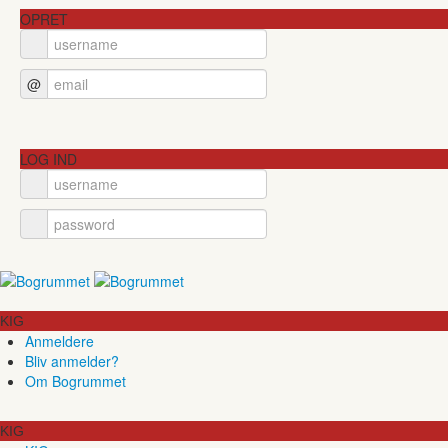
OPRET
@
LOG IND
KIG
Anmeldere
Bliv anmelder?
Om Bogrummet
KIG