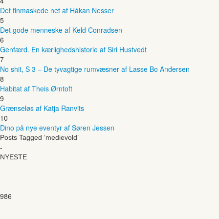
4
Det finmaskede net af Håkan Nesser
5
Det gode menneske af Keld Conradsen
6
Genfærd. En kærlighedshistorie af Siri Hustvedt
7
No shit, S 3 – De tyvagtige rumvæsner af Lasse Bo Andersen
8
Habitat af Theis Ørntoft
9
Grænseløs af Katja Ranvits
10
Dino på nye eventyr af Søren Jessen
Posts Tagged ‘medievold’
-
NYESTE
986