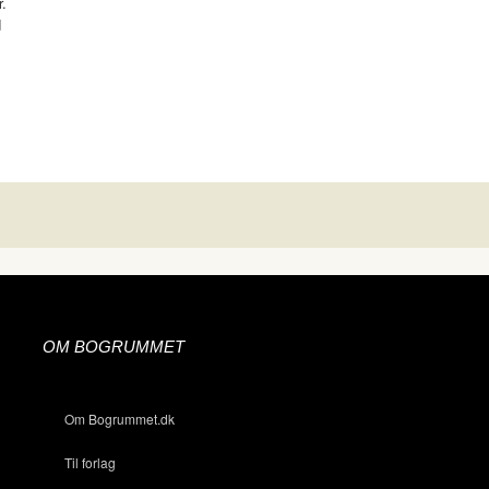
r.
d
OM BOGRUMMET
Om Bogrummet.dk
Til forlag