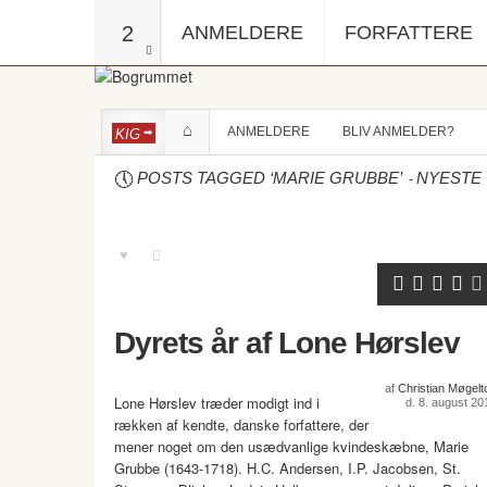
2
ANMELDERE
FORFATTERE
ANMELDERE
BLIV ANMELDER?
KIG
-
POSTS TAGGED ‘MARIE GRUBBE’
NYESTE
Dyrets år af Lone Hørslev
af
Christian Møgelto
Lone Hørslev træder modigt ind i
d. 8. august 20
rækken af kendte, danske forfattere, der
mener noget om den usædvanlige kvindeskæbne, Marie
Grubbe (1643-1718). H.C. Andersen, I.P. Jacobsen, St.