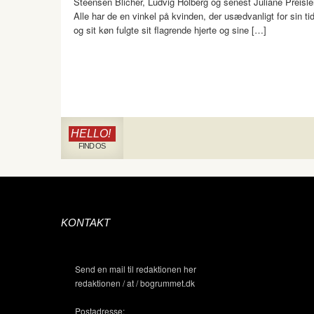
Steensen Blicher, Ludvig Holberg og senest Juliane Preisle
Alle har de en vinkel på kvinden, der usædvanligt for sin ti
og sit køn fulgte sit flagrende hjerte og sine […]
HELLO!
FIND OS
KONTAKT
Send en mail til redaktionen her
redaktionen / at / bogrummet.dk
Postadresse: