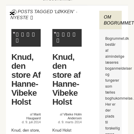
-
POSTS TAGGED ‘LØKKEN’
OM
NYESTE
BOGRUMMET
Bogrummet.dk
består
af
Knud,
Knud,
almindelige
læseres
den
den
boganmeldelser
store Af
store af
og
fungerer
Hanne-
Hanne-
som
Vibeke
Vibeke
fælles
boghukommelse.
Holst
Holst
Her er
der
af
Marit
af
Vibeke Holm
plads
Haugaard
Andersen
til
d. 9. juli 2014
d. 9. marts 2014
forskellig
Knud, den store,
Knud Holst
smag