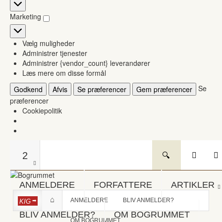
Statistikker
Marketing
Marketing
Vælg muligheder
Administrer tjenester
Administrer {vendor_count} leverandører
Læs mere om disse formål
Se
Godkend
Afvis
Se præferencer
Gem præferencer
præferencer
Cookiepolitik
2
ANMELDERE
FORFATTERE
ARTIKLER
ANMELDERE
BLIV ANMELDER?
KIG
BLIV ANMELDER?
OM BOGRUMMET
OM BOGRUMMET