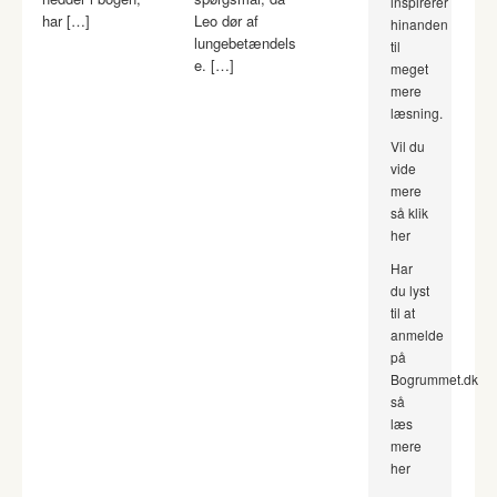
inspirerer
har […]
Leo dør af
hinanden
lungebetændels
til
e. […]
meget
mere
læsning.
Vil du
vide
mere
så klik
her
Har
du lyst
til at
anmelde
på
Bogrummet.dk
så
læs
mere
her