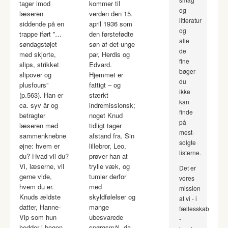
tager imod
kommer til
og
læseren
verden den 15.
litteratur
siddende på en
april 1936 som
og
trappe iført ”…
den førstefødte
alle
søndagstøjet
søn af det unge
de
med skjorte,
par, Herdis og
fine
slips, strikket
Edvard.
bøger
slipover og
Hjemmet er
du
plusfours”
fattigt – og
ikke
(p.563). Han er
stærkt
kan
ca. syv år og
indremissionsk;
finde
betragter
noget Knud
på
læseren med
tidligt tager
mest-
sammenknebne
afstand fra. Sin
solgte
øjne: hvem er
lillebror, Leo,
listerne.
du? Hvad vil du?
prøver han at
Vi, læserne, vil
trylle væk, og
Det er
gerne vide,
tumler derfor
vores
hvem du er.
med
mission
Knuds ældste
skyldfølelser og
at vi - i
datter, Hanne-
mange
fællesskab
Vip som hun
ubesvarede
-
hedder i bogen,
spørgsmål, da