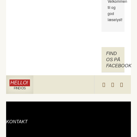
Velkommen
til og
god
læselyst!
FIND
OS PÅ
FACEBOOK
HELLO!
FIND OS
KONTAKT