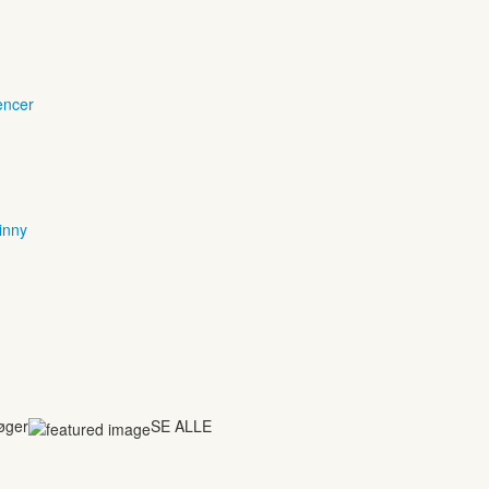
encer
inny
bøger
SE ALLE