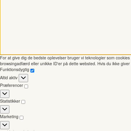
For at give dig de bedste oplevelser bruger vi teknologier som cookies t
browsingadfærd eller unikke ID'er på dette websted. Hvis du ikke giver 
Funktionsdygtig
Funktionsdygtig
Altid aktiv
Præferencer
Præferencer
Statistikker
Statistikker
Marketing
Marketing