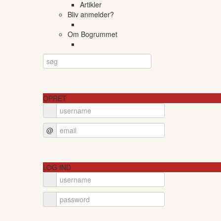
Artikler
Bliv anmelder?
Om Bogrummet
OPRET
@
LOG IND