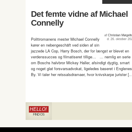
Det femte vidne af Michael
Connelly
af
Christian Møgelto
Politiromanens mester Michael Connelly
d. 26. oktober 20
kører en nebengeschäft ved siden af sin
jazzede LA Cop, Harry Bosch, der for længst er blevet en
verdenssucces og filmatiseret tillige… … nemlig en serie
om Boschs halvbror Mickey Haller, afsindigt dygtig, smart
og noget glat forsvarsadvokat, ligeledes baseret i Englenes
By. Vi taler her retssalsdramaer, hvor knivskarpe jurister [
HELLO!
FIND OS