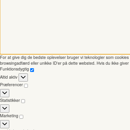
For at give dig de bedste oplevelser bruger vi teknologier som cookies t
browsingadfærd eller unikke ID'er på dette websted. Hvis du ikke giver 
Funktionsdygtig
Funktionsdygtig
Altid aktiv
Præferencer
Præferencer
Statistikker
Statistikker
Marketing
Marketing