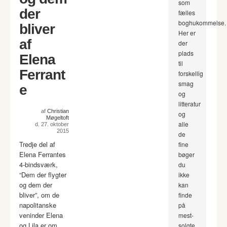
som
der
fælles
boghukommelse.
bliver
Her er
af
der
plads
Elena
til
Ferrant
forskellig
smag
e
og
litteratur
af
Christian
og
Møgeltoft
alle
d. 27. oktober
2015
de
Tredje del af
fine
Elena Ferrantes
bøger
4-bindsværk,
du
“Dem der flygter
ikke
og dem der
kan
bliver”, om de
finde
napolitanske
på
veninder Elena
mest-
og Lila er om
solgte