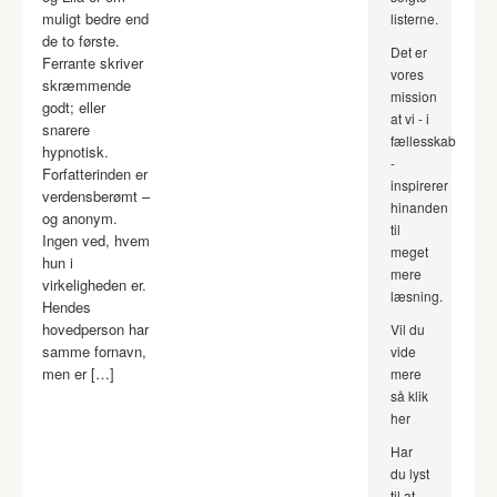
muligt bedre end
listerne.
de to første.
Det er
Ferrante skriver
vores
skræmmende
mission
godt; eller
at vi - i
snarere
fællesskab
hypnotisk.
-
Forfatterinden er
inspirerer
verdensberømt –
hinanden
og anonym.
til
Ingen ved, hvem
meget
hun i
mere
virkeligheden er.
læsning.
Hendes
hovedperson har
Vil du
samme fornavn,
vide
men er […]
mere
så klik
her
Har
du lyst
til at