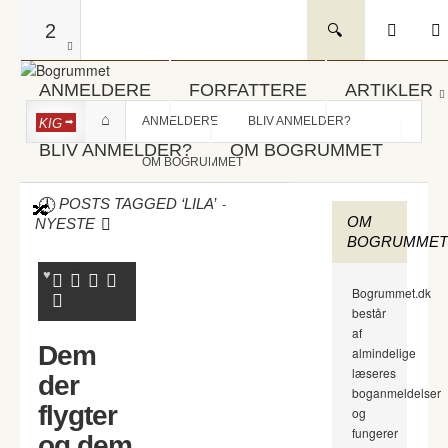
2
ANMELDERE
FORFATTERE
ARTIKLER
ANMELDERE
BLIV ANMELDER?
KIG
BLIV ANMELDER?
OM BOGRUMMET
OM BOGRUMMET
-
POSTS TAGGED ‘LILA’
OM
NYESTE
BOGRUMMET
Bogrummet.dk
består
af
Dem
almindelige
læseres
der
boganmeldelser
flygter
og
fungerer
og dem