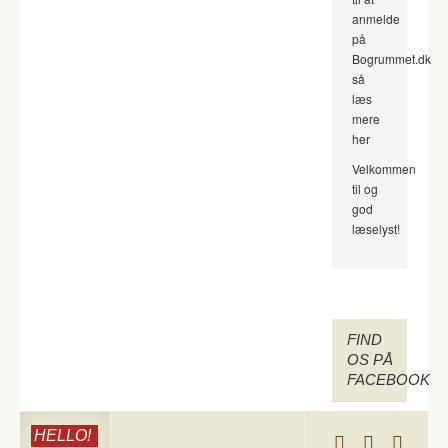
anmelde
på
Bogrummet.dk
så
læs
mere
her
Velkommen
til og
god
læselyst!
FIND
OS PÅ
FACEBOOK
HELLO!