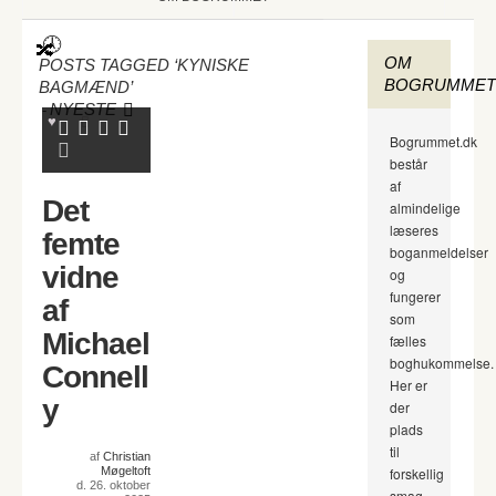
OM
POSTS TAGGED ‘KYNISKE
BOGRUMMET
BAGMÆND’
-
NYESTE
Bogrummet.dk
består
af
Det
almindelige
læseres
femte
boganmeldelser
vidne
og
fungerer
af
som
Michael
fælles
boghukommelse.
Connell
Her er
y
der
plads
til
af
Christian
Møgeltoft
forskellig
d. 26. oktober
smag