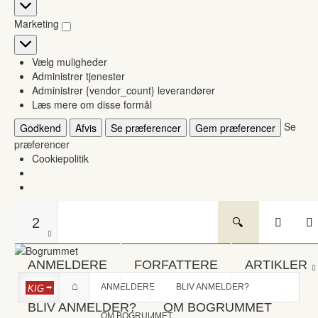
Statistikker
Marketing
Marketing
Vælg muligheder
Administrer tjenester
Administrer {vendor_count} leverandører
Læs mere om disse formål
Se
Godkend
Afvis
Se præferencer
Gem præferencer
præferencer
Cookiepolitik
2
ANMELDERE
FORFATTERE
ARTIKLER
ANMELDERE
BLIV ANMELDER?
KIG
BLIV ANMELDER?
OM BOGRUMMET
OM BOGRUMMET