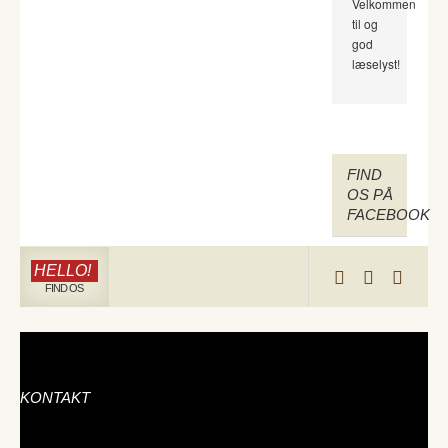
Velkommen
til og
god
læselyst!
FIND
OS PÅ
FACEBOOK
HELLO!
FIND OS
KONTAKT