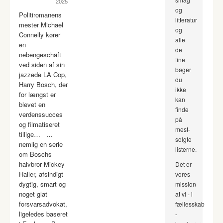
2025
og
Politiromanens
litteratur
mester Michael
og
Connelly kører
alle
en
de
nebengeschäft
fine
ved siden af sin
bøger
jazzede LA Cop,
du
Harry Bosch, der
ikke
for længst er
kan
blevet en
finde
verdenssucces
på
og filmatiseret
mest-
tillige… …
solgte
nemlig en serie
listerne.
om Boschs
halvbror Mickey
Det er
Haller, afsindigt
vores
dygtig, smart og
mission
noget glat
at vi - i
forsvarsadvokat,
fællesskab
ligeledes baseret
-