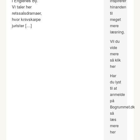
i Englenes By.
inspirerer
Vi taler her
hinanden
retssalsdramaer,
til
hvor knivskarpe
meget
jurister […]
mere
læsning.
Vil du
vide
mere
så klik
her
Har
du lyst
til at
anmelde
på
Bogrummet.dk
så
læs
mere
her