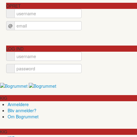
OPRET
@
LOG IND
KIG
Anmeldere
Bliv anmelder?
Om Bogrummet
KIG