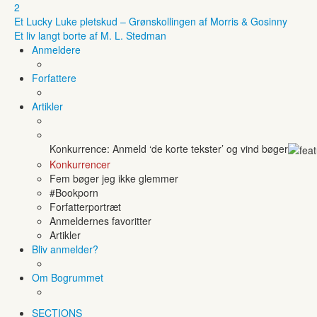
2
Et Lucky Luke pletskud – Grønskollingen af Morris & Gosinny
Et liv langt borte af M. L. Stedman
Anmeldere
Forfattere
Artikler
Konkurrence: Anmeld ‘de korte tekster’ og vind bøger
Konkurrencer
Fem bøger jeg ikke glemmer
#Bookporn
Forfatterportræt
Anmeldernes favoritter
Artikler
Bliv anmelder?
Om Bogrummet
SECTIONS