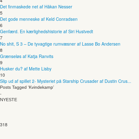
4
Det finmaskede net af Håkan Nesser
5
Det gode menneske af Keld Conradsen
6
Genfærd. En kærlighedshistorie af Siri Hustvedt
7
No shit, S 3 – De tyvagtige rumvæsner af Lasse Bo Andersen
8
Grænseløs af Katja Ranvits
9
Husker du? af Mette Lisby
10
Slip ud af spillet 2- Mysteriet på Starship Crusader af Dustin Crus...
Posts Tagged ‘Kvindekamp’
-
NYESTE
318