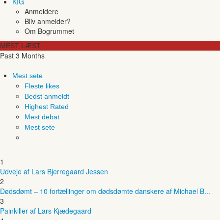
KIG
Anmeldere
Bliv anmelder?
Om Bogrummet
MEST LÆST
Past 3 Months
Mest sete
Fleste likes
Bedst anmeldt
Highest Rated
Mest debat
Mest sete
1
Udveje af Lars Bjerregaard Jessen
2
Dødsdømt – 10 fortællinger om dødsdømte danskere af Michael B...
3
Painkiller af Lars Kjædegaard