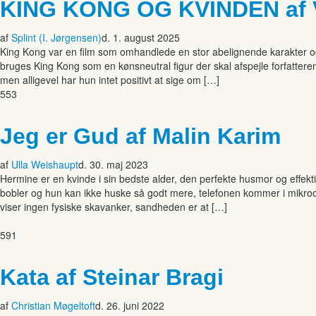
KING KONG OG KVINDEN af V
af
Splint (I. Jørgensen)
d. 1. august 2025
King Kong var en film som omhandlede en stor abelignende karakter og
bruges King Kong som en kønsneutral figur der skal afspejle forfatte
men alligevel har hun intet positivt at sige om […]
553
Jeg er Gud af Malin Karim
af
Ulla Weishaupt
d. 30. maj 2023
Hermine er en kvinde i sin bedste alder, den perfekte husmor og effek
bobler og hun kan ikke huske så godt mere, telefonen kommer i mikro
viser ingen fysiske skavanker, sandheden er at […]
591
Kata af Steinar Bragi
af
Christian Møgeltoft
d. 26. juni 2022