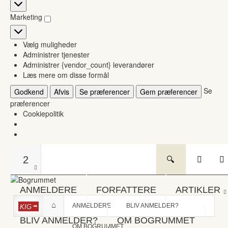
Statistikker
Marketing
Marketing
Vælg muligheder
Administrer tjenester
Administrer {vendor_count} leverandører
Læs mere om disse formål
Se
Godkend
Afvis
Se præferencer
Gem præferencer
præferencer
Cookiepolitik
2
ANMELDERE
FORFATTERE
ARTIKLER
ANMELDERE
BLIV ANMELDER?
KIG
BLIV ANMELDER?
OM BOGRUMMET
OM BOGRUMMET