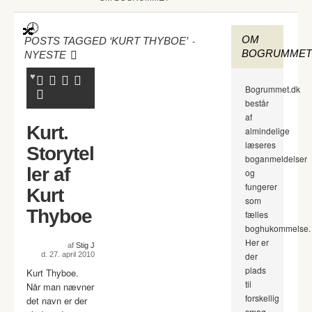
OM
-
POSTS TAGGED ‘KURT THYBOE’
BOGRUMMET
NYESTE
Bogrummet.dk
består
af
Kurt.
almindelige
læseres
Storytel
boganmeldelser
ler af
og
fungerer
Kurt
som
Thyboe
fælles
boghukommelse.
Her er
af
Stig J
d. 27. april 2010
der
plads
Kurt Thyboe.
til
Når man nævner
forskellig
det navn er der
smag