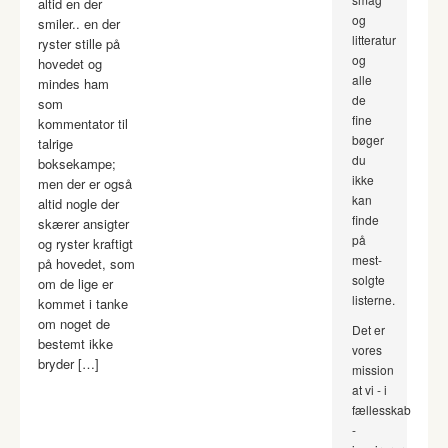
altid en der
og
smiler.. en der
litteratur
ryster stille på
og
hovedet og
alle
mindes ham
de
som
fine
kommentator til
bøger
talrige
du
boksekampe;
ikke
men der er også
kan
altid nogle der
finde
skærer ansigter
på
og ryster kraftigt
mest-
på hovedet, som
solgte
om de lige er
listerne.
kommet i tanke
om noget de
Det er
bestemt ikke
vores
bryder […]
mission
at vi - i
fællesskab
-