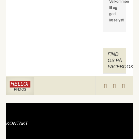
Velkommen
til og
god
læselyst!
FIND
OS PÅ
FACEBOOK
HELLO!
FIND OS
KONTAKT