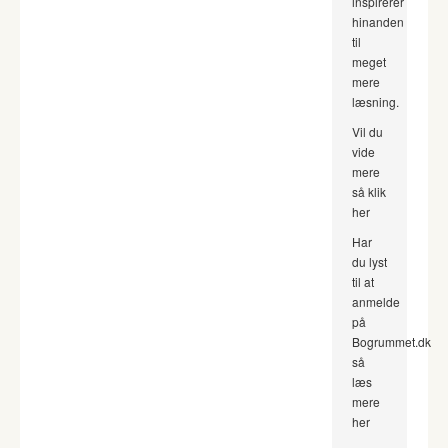
inspirerer
hinanden
til
meget
mere
læsning.
Vil du
vide
mere
så klik
her
Har
du lyst
til at
anmelde
på
Bogrummet.dk
så
læs
mere
her