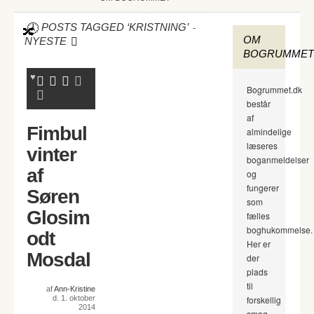
-
POSTS TAGGED ‘KRISTNING’
OM
NYESTE
BOGRUMMET
Bogrummet.dk
består
af
Fimbul
almindelige
læseres
vinter
boganmeldelser
af
og
fungerer
Søren
som
Glosim
fælles
boghukommelse.
odt
Her er
Mosdal
der
plads
til
af
Ann-Kristine
d. 1. oktober
forskellig
2014
smag