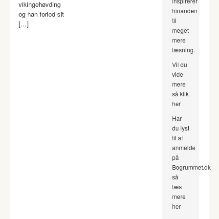
inspirerer
vikingehøvding
hinanden
og han forlod sit
til
[…]
meget
mere
læsning.
Vil du
vide
mere
så klik
her
Har
du lyst
til at
anmelde
på
Bogrummet.dk
så
læs
mere
her