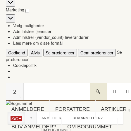
Statistikker
Marketing
Marketing
Vælg muligheder
Administrer tjenester
Administrer {vendor_count} leverandører
Læs mere om disse formål
Se
Godkend
Afvis
Se præferencer
Gem præferencer
præferencer
Cookiepolitik
2
ANMELDERE
FORFATTERE
ARTIKLER
ANMELDERE
BLIV ANMELDER?
KIG
BLIV ANMELDER?
OM BOGRUMMET
OM BOGRUMMET