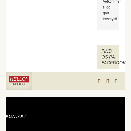
Velkommen
til og
god
læselyst!
FIND
OS PÅ
FACEBOOK
HELLO!
FIND OS
KONTAKT