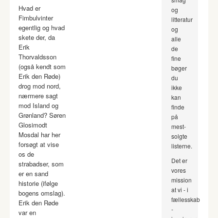
Hvad er
og
Fimbulvinter
litteratur
egentlig og hvad
og
skete der, da
alle
Erik
de
Thorvaldsson
fine
(også kendt som
bøger
Erik den Røde)
du
drog mod nord,
ikke
nærmere sagt
kan
mod Island og
finde
Grønland? Søren
på
Glosimodt
mest-
Mosdal har her
solgte
forsøgt at vise
listerne.
os de
Det er
strabadser, som
vores
er en sand
mission
historie (ifølge
at vi - i
bogens omslag).
fællesskab
Erik den Røde
-
var en