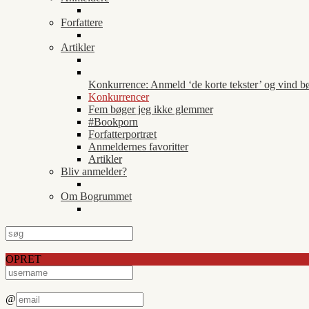
Forfattere
Artikler
Konkurrence: Anmeld ‘de korte tekster’ og vind b
Konkurrencer
Fem bøger jeg ikke glemmer
#Bookporn
Forfatterportræt
Anmeldernes favoritter
Artikler
Bliv anmelder?
Om Bogrummet
OPRET
@