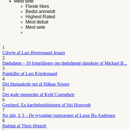
Mest sete
Fleste likes
Bedst anmeldt
Highest Rated
Mest debat
Mest sete
1
Udveje af Lars Bjerregaard Jessen
2
Dødsdømt – 10 fortællinger om dødsdømte danskere af Michael B...
3
Painkiller af Lars Kjædegaard
4
Det finmaskede net af Håkan Nesser
5
Det gode menneske af Keld Conradsen
6
Genfærd. En kærlighedshistorie af Siri Hustvedt
7
No shit, S 3 – De tyvagtige rumvæsner af Lasse Bo Andersen
8
Habitat af Theis Ørntoft