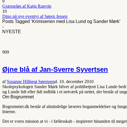
9
Grænseløs af Katja Ranvits
10
Dino på nye eventyr af Søren Jessen
Posts Tagged ‘Krimiserien med Lisa Lund og Sander Mørk’
-
NYESTE
909
Øjne blå af Jan-Sverre Syvertsen
af
Susanne Hilligsø Sørensen
d. 10. december 2010
Skolepsykologen Sander Mørk bliver af politibetjent Lisa Lunde bedt o
og Lunde lidt efter lidt indblik i et netværk på nettet, der består af u
Om Bogrummet
Bogrummet.dk består af almindelige læseres boganmeldelser og fungerer
listerne.
Det er vores mission at vi - i fællesskab - inspirerer hinanden til mege