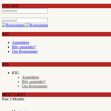
LOG IND
KIG
Anmeldere
Bliv anmelder?
Om Bogrummet
KIG
KIG
Anmeldere
Bliv anmelder?
Om Bogrummet
MEST LÆST
Past 3 Months