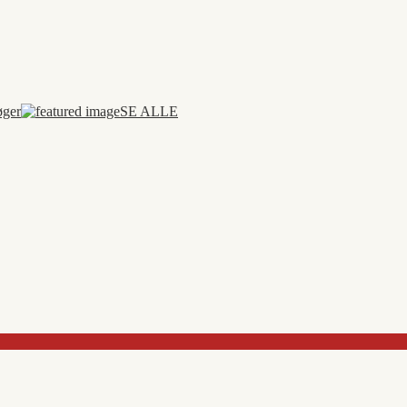
øger
SE ALLE