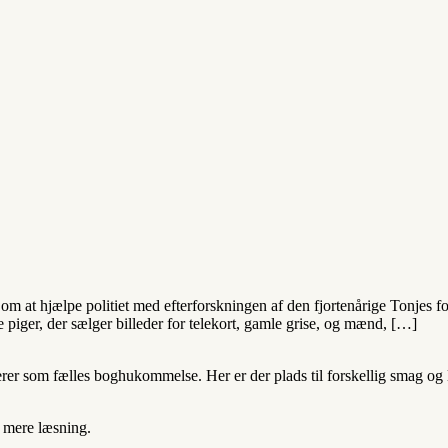
m at hjælpe politiet med efterforskningen af den fjortenårige Tonjes for
nge piger, der sælger billeder for telekort, gamle grise, og mænd, […]
 som fælles boghukommelse. Her er der plads til forskellig smag og lit
t mere læsning.