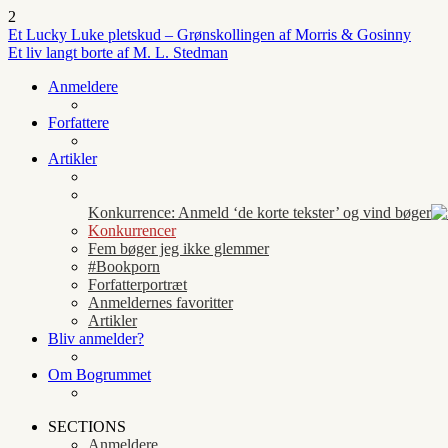
2
Et Lucky Luke pletskud – Grønskollingen af Morris & Gosinny
Et liv langt borte af M. L. Stedman
Anmeldere
Forfattere
Artikler
Konkurrence: Anmeld ‘de korte tekster’ og vind bøger
Konkurrencer
Fem bøger jeg ikke glemmer
#Bookporn
Forfatterportræt
Anmeldernes favoritter
Artikler
Bliv anmelder?
Om Bogrummet
SECTIONS
Anmeldere