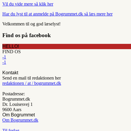
Vil du vide mere så klik her
Har du lyst til at anmelde på Bogrummet.dk så læs mere her
Velkommen til og god læselyst!
Find os på facebook
HELLO!
FIND OS
-1
-1
Kontakt
Send en mail til redaktionen her
redaktionen / at / bogrummet.dk
Postadresse:
Bogrummet.dk
Dr. Louisesvej 1
9600 Aars
Om Bogrummet
Om Bogrummet.dk
Til forlag