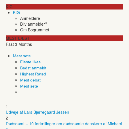
KIG
KIG
Anmeldere
Bliv anmelder?
Om Bogrummet
MEST LÆST
Past 3 Months
Mest sete
Fleste likes
Bedst anmeldt
Highest Rated
Mest debat
Mest sete
1
Udveje af Lars Bjerregaard Jessen
2
Dødsdømt – 10 fortællinger om dødsdømte danskere af Michael