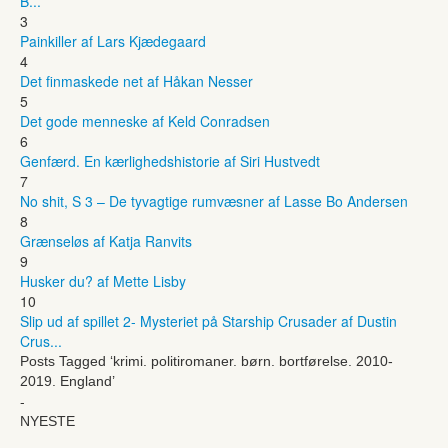
B...
3
Painkiller af Lars Kjædegaard
4
Det finmaskede net af Håkan Nesser
5
Det gode menneske af Keld Conradsen
6
Genfærd. En kærlighedshistorie af Siri Hustvedt
7
No shit, S 3 – De tyvagtige rumvæsner af Lasse Bo Andersen
8
Grænseløs af Katja Ranvits
9
Husker du? af Mette Lisby
10
Slip ud af spillet 2- Mysteriet på Starship Crusader af Dustin
Crus...
Posts Tagged ‘krimi. politiromaner. børn. bortførelse. 2010-
2019. England’
-
NYESTE