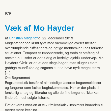
979
Væk af Mo Hayder
af
Christian Møgeltoft
d. 22. december 2013
Møgspændende krimi fyldt med væmmelige overraskelser,
overrumplende cliffhangers og rigtige mennesker i helt forkerte
situationer. Tempoet er imponerende, og trods et omfang på
næsten 500 sider er der aldrig et kedeligt øjeblik undervejs. Mo
Hayders “Væk” er en af den slags bøger, man sluger i store,
grådige mundfulde og sagtens kunne have nydt meget mere
[…]
Om Bogrummet
Bogrummet.dk består af almindelige læseres boganmeldelser
og fungerer som fælles boghukommelse. Her er der plads til
forskellig smag og litteratur og alle de fine bøger du ikke kan
finde på mest-solgte listerne.
Det er vores mission at vi - i fællesskab - inspirerer hinanden til
meget mere læsning.