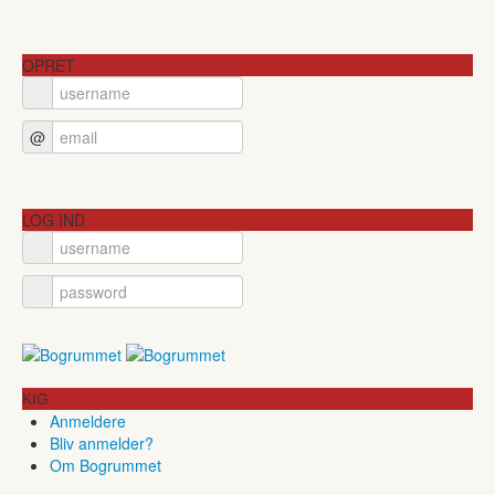
OPRET
@
LOG IND
KIG
Anmeldere
Bliv anmelder?
Om Bogrummet