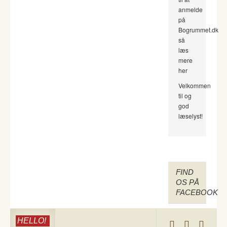
anmelde
på
Bogrummet.dk
så
læs
mere
her
Velkommen
til og
god
læselyst!
FIND
OS PÅ
FACEBOOK
HELLO!