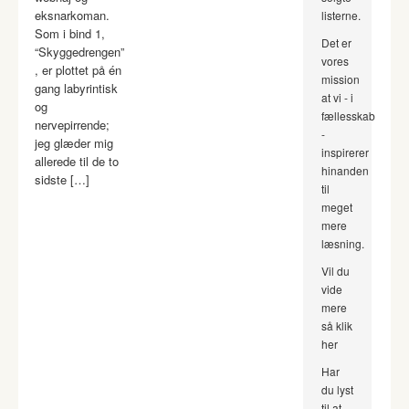
eksnarkoman.
listerne.
Som i bind 1,
Det er
“Skyggedrengen”
vores
, er plottet på én
mission
gang labyrintisk
at vi - i
og
fællesskab
nervepirrende;
-
jeg glæder mig
inspirerer
allerede til de to
hinanden
sidste […]
til
meget
mere
læsning.
Vil du
vide
mere
så klik
her
Har
du lyst
til at