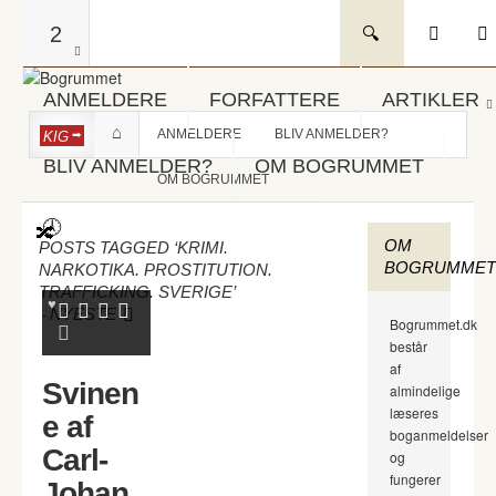
2
ANMELDERE
FORFATTERE
ARTIKLER
ANMELDERE
BLIV ANMELDER?
KIG
BLIV ANMELDER?
OM BOGRUMMET
OM BOGRUMMET
OM
POSTS TAGGED ‘KRIMI.
BOGRUMMET
NARKOTIKA. PROSTITUTION.
TRAFFICKING. SVERIGE’
-
NYESTE
Bogrummet.dk
består
af
Svinen
almindelige
læseres
e af
boganmeldelser
Carl-
og
fungerer
Johan