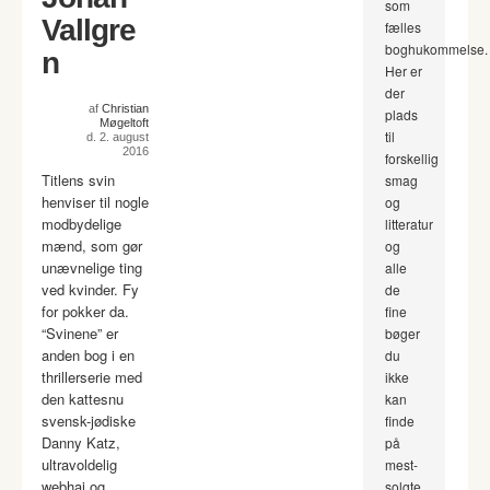
som
Vallgre
fælles
boghukommelse.
n
Her er
der
af
Christian
plads
Møgeltoft
til
d. 2. august
2016
forskellig
Titlens svin
smag
henviser til nogle
og
modbydelige
litteratur
mænd, som gør
og
unævnelige ting
alle
ved kvinder. Fy
de
for pokker da.
fine
“Svinene” er
bøger
anden bog i en
du
thrillerserie med
ikke
den kattesnu
kan
svensk-jødiske
finde
Danny Katz,
på
ultravoldelig
mest-
webhaj og
solgte