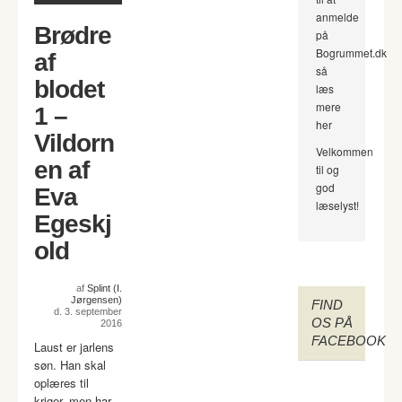
anmelde
Brødre
på
Bogrummet.dk
af
så
blodet
læs
mere
1 –
her
Vildorn
Velkommen
en af
til og
god
Eva
læselyst!
Egeskj
old
af
Splint (I.
Jørgensen)
FIND
d. 3. september
OS PÅ
2016
FACEBOOK
Laust er jarlens
søn. Han skal
oplæres til
kriger, men har