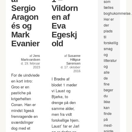
som
Sergio
Vildorn
fælles
boghukommelse.
Aragon
en af
Her er
és og
Eva
der
plads
Mark
Egeskj
til
Evanier
old
forskellig
smag
og
af
Jens
af
Susanne
Markvardsen
Hilligsø
litteratur
d. 19. februar
Sørensen
og
2023
d. 17. oktober
2016
alle
For de uindviede
de
I Brødre af
en kort intro:
fine
blodet 1 møder
Groo er en
bøger
vi Laust og
pastiche på
du
Bjarke, to
krigerhelten
ikke
drenge på den
Conan. Han er
kan
samme alder,
mindst ligeså
finde
men fra vidt
fremragende en
på
forskellige hjem.
sværdslinger
mest-
Laust’ far er Jarl
dog med et
solgte
og er derfor en