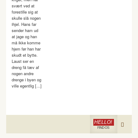
svært ved at
forestille sig at
skulle slå nogen
ihjel. Hans far
sender ham ud
at jage og han
må ikke komme
hjem før han har
skudt et bytte.
Laust ser en
dreng få tæv af
nogen andre
drenge i byen og
ville egentlig […]
HELLO!
FIND OS