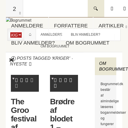
2
ANMELDERE
FORFATTERE
ARTIKLER
ANMELDERE
BLIV ANMELDER?
KIG
BLIV ANMELDER?
OM BOGRUMMET
OM BOGRUMMET
-
POSTS TAGGED ‘KRIGER’
OM
NYESTE
BOGRUMMET
Bogrummet.dk
består
af
The
Brødre
almindelige
læseres
Groo
af
boganmeldelser
festival
blodet
og
fungerer
af
1 –