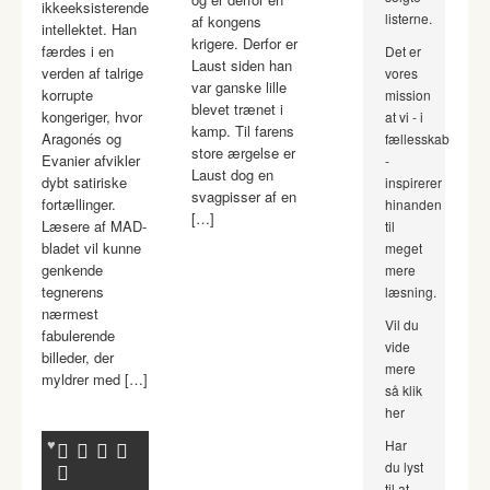
ikkeeksisterende
listerne.
af kongens
intellektet. Han
krigere. Derfor er
færdes i en
Det er
Laust siden han
verden af talrige
vores
var ganske lille
korrupte
mission
blevet trænet i
kongeriger, hvor
at vi - i
kamp. Til farens
Aragonés og
fællesskab
store ærgelse er
Evanier afvikler
-
Laust dog en
dybt satiriske
inspirerer
svagpisser af en
fortællinger.
hinanden
[…]
Læsere af MAD-
til
bladet vil kunne
meget
genkende
mere
tegnerens
læsning.
nærmest
Vil du
fabulerende
vide
billeder, der
mere
myldrer med […]
så klik
her
Har
du lyst
til at