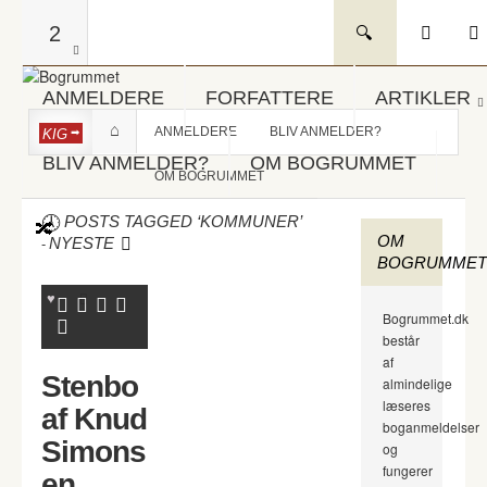
2
ANMELDERE
FORFATTERE
ARTIKLER
ANMELDERE
BLIV ANMELDER?
KIG
BLIV ANMELDER?
OM BOGRUMMET
OM BOGRUMMET
POSTS TAGGED ‘KOMMUNER’
OM
-
NYESTE
BOGRUMMET
Bogrummet.dk
består
af
Stenbo
almindelige
læseres
af Knud
boganmeldelser
Simons
og
fungerer
en