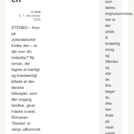
som
fælles
af
ame
boghukommelse.
d. 7. december
Her er
2005
der
STENBO – hvor
plads
på
til
Jyllandskortet
forskellig
findes den – er
smag
det mon din
og
(nabo)by? Ny
litteratur
roman, der
og
tegner et kærligt
alle
og krasbørstigt
de
billede af den
fine
danske
bøger
folkesjæl, som
du
den engang
ikke
fandtes, giver
kan
måske svaret.
finde
Romanen
på
“Stenbo” er
mest-
netop udkommet
solgte