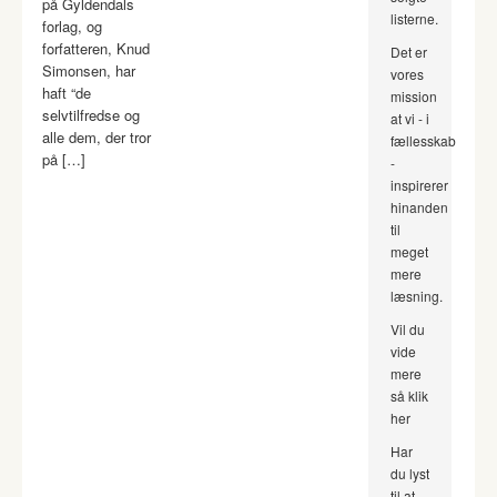
på Gyldendals
listerne.
forlag, og
forfatteren, Knud
Det er
Simonsen, har
vores
haft “de
mission
selvtilfredse og
at vi - i
alle dem, der tror
fællesskab
på […]
-
inspirerer
hinanden
til
meget
mere
læsning.
Vil du
vide
mere
så klik
her
Har
du lyst
til at