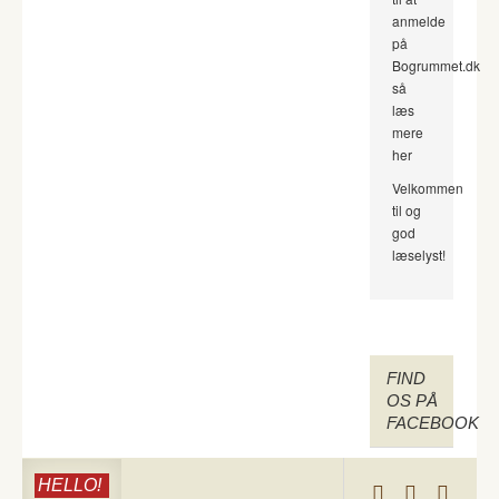
anmelde
på
Bogrummet.dk
så
læs
mere
her
Velkommen
til og
god
læselyst!
FIND
OS PÅ
FACEBOOK
HELLO!