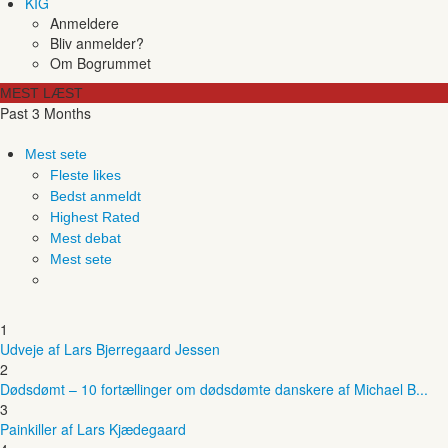
KIG
Anmeldere
Bliv anmelder?
Om Bogrummet
MEST LÆST
Past 3 Months
Mest sete
Fleste likes
Bedst anmeldt
Highest Rated
Mest debat
Mest sete
1
Udveje af Lars Bjerregaard Jessen
2
Dødsdømt – 10 fortællinger om dødsdømte danskere af Michael B...
3
Painkiller af Lars Kjædegaard