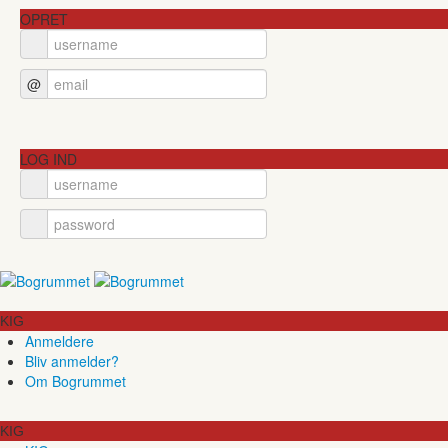
OPRET
@
LOG IND
KIG
Anmeldere
Bliv anmelder?
Om Bogrummet
KIG