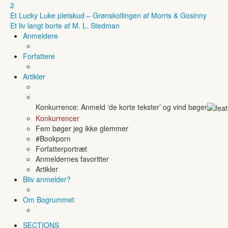
2
Et Lucky Luke pletskud – Grønskollingen af Morris & Gosinny
Et liv langt borte af M. L. Stedman
Anmeldere
Forfattere
Artikler
Konkurrence: Anmeld ‘de korte tekster’ og vind bøger
Konkurrencer
Fem bøger jeg ikke glemmer
#Bookporn
Forfatterportræt
Anmeldernes favoritter
Artikler
Bliv anmelder?
Om Bogrummet
SECTIONS