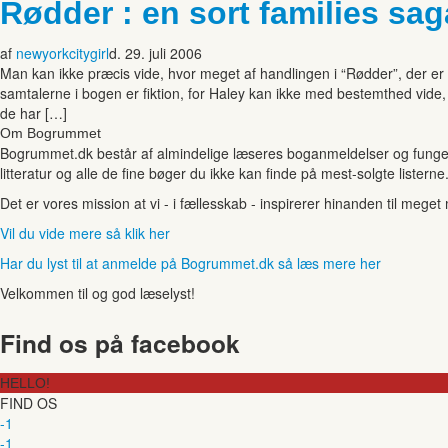
Rødder : en sort families sag
af
newyorkcitygirl
d. 29. juli 2006
Man kan ikke præcis vide, hvor meget af handlingen i “Rødder”, der er 
samtalerne i bogen er fiktion, for Haley kan ikke med bestemthed vide,
de har […]
Om Bogrummet
Bogrummet.dk består af almindelige læseres boganmeldelser og funger
litteratur og alle de fine bøger du ikke kan finde på mest-solgte listerne
Det er vores mission at vi - i fællesskab - inspirerer hinanden til mege
Vil du vide mere så klik her
Har du lyst til at anmelde på Bogrummet.dk så læs mere her
Velkommen til og god læselyst!
Find os på facebook
HELLO!
FIND OS
-1
-1