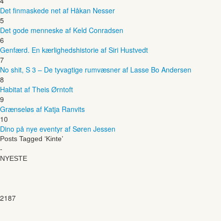
4
Det finmaskede net af Håkan Nesser
5
Det gode menneske af Keld Conradsen
6
Genfærd. En kærlighedshistorie af Siri Hustvedt
7
No shit, S 3 – De tyvagtige rumvæsner af Lasse Bo Andersen
8
Habitat af Theis Ørntoft
9
Grænseløs af Katja Ranvits
10
Dino på nye eventyr af Søren Jessen
Posts Tagged ‘Kinte’
-
NYESTE
2187