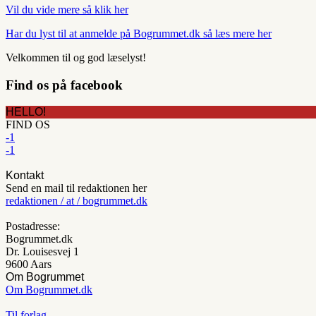
Vil du vide mere så klik her
Har du lyst til at anmelde på Bogrummet.dk så læs mere her
Velkommen til og god læselyst!
Find os på facebook
HELLO!
FIND OS
-1
-1
Kontakt
Send en mail til redaktionen her
redaktionen / at / bogrummet.dk
Postadresse:
Bogrummet.dk
Dr. Louisesvej 1
9600 Aars
Om Bogrummet
Om Bogrummet.dk
Til forlag