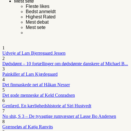
Mest sete
Fleste likes
Bedst anmeldt
Highest Rated
Mest debat
Mest sete
1
Udveje af Lars Bjerregaard Jessen
2
Dødsdømt – 10 fortællinger om dødsdømte danskere af Michael B...
3
Painkiller af Lars Kjædegaard
4
Det finmaskede net af Håkan Nesser
5
Det gode menneske af Keld Conradsen
6
Genfærd. En kærlighedshistorie af Siri Hustvedt
7
No shit, S 3 – De tyvagtige rumvæsner af Lasse Bo Andersen
8
Grænseløs af Katja Ranvits