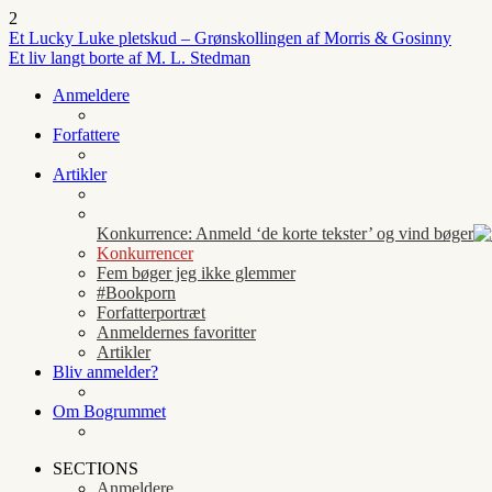
2
Et Lucky Luke pletskud – Grønskollingen af Morris & Gosinny
Et liv langt borte af M. L. Stedman
Anmeldere
Forfattere
Artikler
Konkurrence: Anmeld ‘de korte tekster’ og vind bøger
Konkurrencer
Fem bøger jeg ikke glemmer
#Bookporn
Forfatterportræt
Anmeldernes favoritter
Artikler
Bliv anmelder?
Om Bogrummet
SECTIONS
Anmeldere