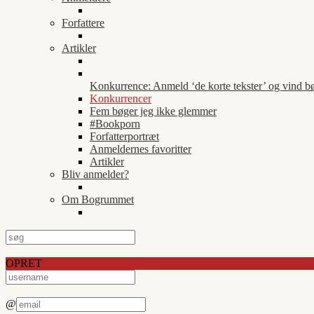
Forfattere
Artikler
Konkurrence: Anmeld ‘de korte tekster’ og vind b
Konkurrencer
Fem bøger jeg ikke glemmer
#Bookporn
Forfatterportræt
Anmeldernes favoritter
Artikler
Bliv anmelder?
Om Bogrummet
OPRET
@