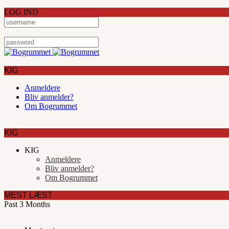
LOG IND
KIG
Anmeldere
Bliv anmelder?
Om Bogrummet
KIG
KIG
Anmeldere
Bliv anmelder?
Om Bogrummet
MEST LÆST
Past 3 Months