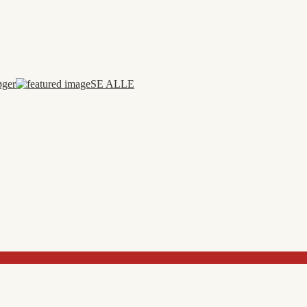
øger
SE ALLE