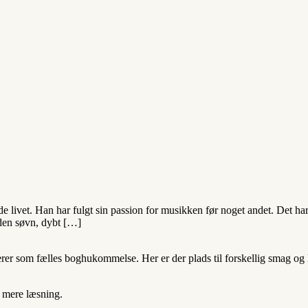
de livet. Han har fulgt sin passion for musikken før noget andet. Det ha
den søvn, dybt […]
 som fælles boghukommelse. Her er der plads til forskellig smag og lit
t mere læsning.