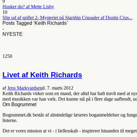
9
Husker du? af Mette Lisby
10
Slip ud af spillet 2- Mysteriet på Starship Crusader af Dustin Crus...
Posts Tagged ‘Keith Richards’
-
NYESTE
1250
Livet af Keith Richards
af
Jens Markvardsen
d. 7. marts 2012
Keith Richards virker som en mand, der altid har haft travlt med at ny
med musikken var han væk. Det kunne stå på i flere dage uafbrudt, u
Om Bogrummet
Bogrummet.dk består af almindelige læseres boganmeldelser og fungerer
listerne.
Det er vores mission at vi - i fællesskab - inspirerer hinanden til mege