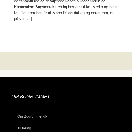
de fantasifulde og detaljerede kapitelbilleder Merlin og
Kannibalen: Bagsideteksten løj bestemt ikke. Merlin og hans
familie, som består af Moon Dippe-dutten og deres mor, er
på vej […]
OM BOGRUMMET
Om Bogrummet.dk
Til forlag