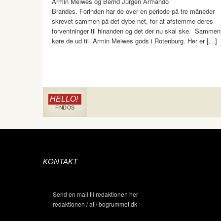
Armin Meiwes og Bernd Jürgen Armando
Brandes. Forinden har de over en periode på tre måneder
skrevet sammen på det dybe net, for at afstemme deres
forventninger til hinanden og det der nu skal ske. Sammen
køre de ud til Armin Meiwes gods i Rotenburg. Her er […]
HELLO!
FIND OS
KONTAKT
Send en mail til redaktionen her
redaktionen / at / bogrummet.dk