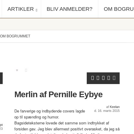
ARTIKLER
BLIV ANMELDER?
OM BOGR
OM BOGRUMMET
Merlin af Pernille Eybye
af
Keelan
De farverige og indbydende covers lagde
d. 16. marts 2015
op til spænding og humor.
Bagsideteksterne lovede det samme som indtrykket af
pt
forsiden gav. Jeg blev allermest positivt overasket, da jeg så
23