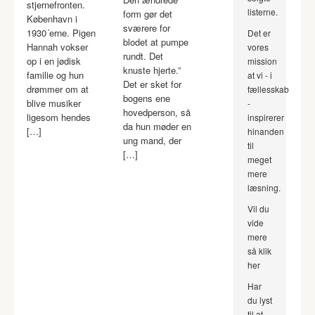
stjernefronten.
listerne.
form gør det
København i
sværere for
1930´erne. Pigen
Det er
blodet at pumpe
Hannah vokser
vores
rundt. Det
op i en jødisk
mission
knuste hjerte.”
familie og hun
at vi - i
Det er sket for
drømmer om at
fællesskab
bogens ene
blive musiker
-
hovedperson, så
ligesom hendes
inspirerer
da hun møder en
[…]
hinanden
ung mand, der
til
[…]
meget
mere
læsning.
Vil du
vide
mere
så klik
her
Har
du lyst
til at