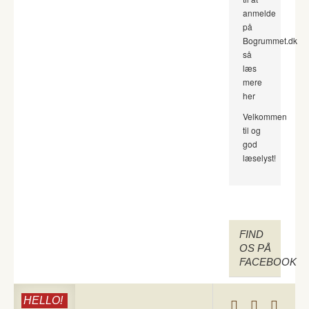
anmelde
på
Bogrummet.dk
så
læs
mere
her
Velkommen
til og
god
læselyst!
FIND
OS PÅ
FACEBOOK
HELLO!