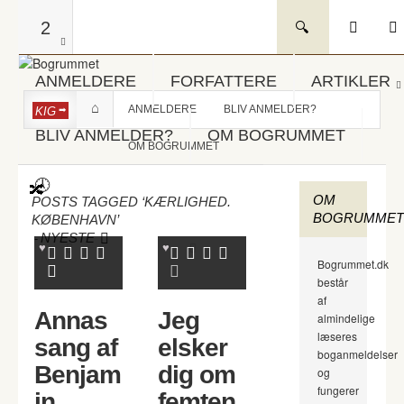
2
ANMELDERE
FORFATTERE
ARTIKLER
ANMELDERE
BLIV ANMELDER?
KIG
BLIV ANMELDER?
OM BOGRUMMET
OM BOGRUMMET
OM
POSTS TAGGED ‘KÆRLIGHED.
BOGRUMMET
KØBENHAVN’
-
NYESTE
Bogrummet.dk
består
af
Annas
Jeg
almindelige
læseres
sang af
elsker
boganmeldelser
Benjam
dig om
og
fungerer
in
femten