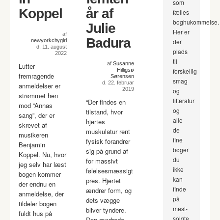
som
Koppel
år af
fælles
boghukommelse.
Julie
Her er
af
Badura
newyorkcitygirl
der
d. 11. august
plads
2022
til
af
Susanne
Lutter
Hilligsø
forskellig
fremragende
Sørensen
smag
d. 22. februar
anmeldelser er
2019
og
strømmet hen
litteratur
“Der findes en
mod ”Annas
og
tilstand, hvor
sang”, der er
alle
hjertes
skrevet af
de
muskulatur rent
musikeren
fine
fysisk forandrer
Benjamin
bøger
sig på grund af
Koppel. Nu, hvor
du
for massivt
jeg selv har læst
ikke
følelsesmæssigt
bogen kommer
kan
pres. Hjertet
der endnu en
finde
ændrer form, og
anmeldelse, der
på
dets vægge
tildeler bogen
mest-
bliver tyndere.
fuldt hus på
solgte
Den ændrede