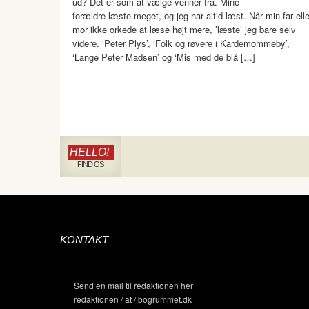
ud? Det er som at vælge venner fra. Mine
forældre læste meget, og jeg har altid læst. Når min far elle
mor ikke orkede at læse højt mere, ’læste’ jeg bare selv
videre. ‘Peter Plys’, ‘Folk og røvere i Kardemommeby’,
‘Lange Peter Madsen’ og ‘Mis med de blå […]
HELLO!
FIND OS
KONTAKT
Send en mail til redaktionen her
redaktionen / at / bogrummet.dk