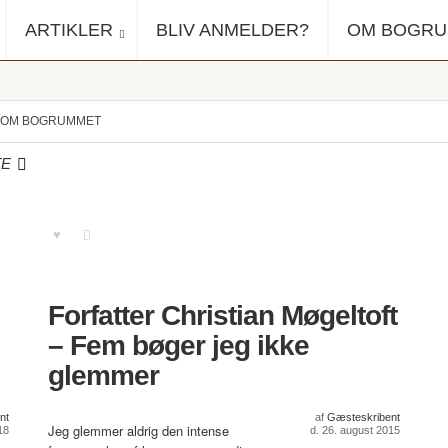
ARTIKLER
BLIV ANMELDER?
OM BOGR
OM BOGRUMMET
TE
Forfatter Christian Møgeltoft
– Fem bøger jeg ikke
glemmer
nt
af
Gæsteskribent
Jeg glemmer aldrig den intense
18
d. 26. august 2015