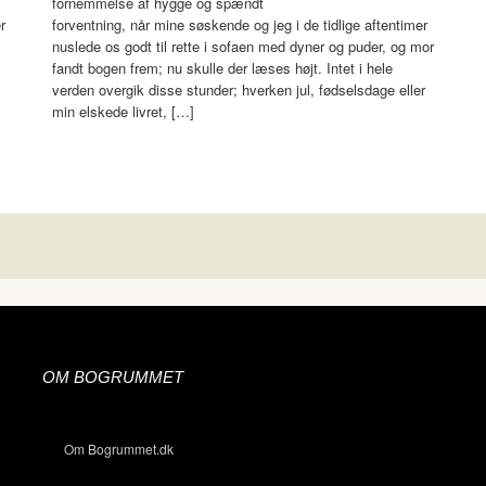
fornemmelse af hygge og spændt
r
forventning, når mine søskende og jeg i de tidlige aftentimer
nuslede os godt til rette i sofaen med dyner og puder, og mor
fandt bogen frem; nu skulle der læses højt. Intet i hele
verden overgik disse stunder; hverken jul, fødselsdage eller
min elskede livret, […]
OM BOGRUMMET
Om Bogrummet.dk