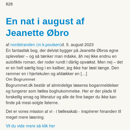
828
En nat i august af
Jeanette Øbro
af
nordstranden (m.k.poulsen)
d. 5. august 2023
En fantastisk bog, der delvist bygger på Jeanette Øbros egne
oplevelser – og så tænker man måske, åh nej ikke endnu en
autofiktiv roman, der roder rundt i dårlig opvækst. Men nej – det
er en helt særlig bog i en kaliber, jeg ikke har læst længe. Den
rammer en i hjertekulen og afdækker en […]
Om Bogrummet
Bogrummet.dk består af almindelige læseres boganmeldelser
og fungerer som fælles boghukommelse. Her er der plads til
forskellig smag og litteratur og alle de fine bøger du ikke kan
finde på mest-solgte listerne.
Det er vores mission at vi - i fællesskab - inspirerer hinanden til
meget mere læsning.
Vil du vide mere så klik her