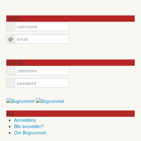
OPRET
@
LOG IND
KIG
Anmeldere
Bliv anmelder?
Om Bogrummet