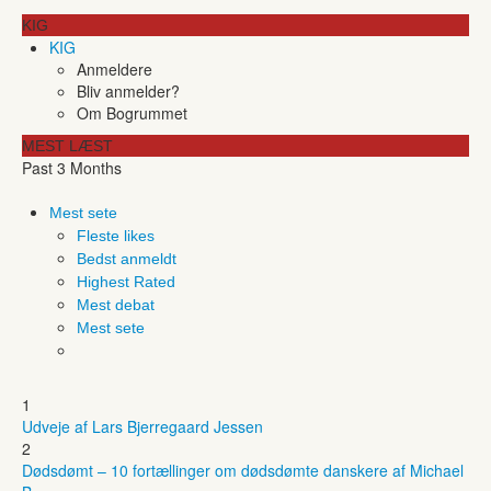
KIG
KIG
Anmeldere
Bliv anmelder?
Om Bogrummet
MEST LÆST
Past 3 Months
Mest sete
Fleste likes
Bedst anmeldt
Highest Rated
Mest debat
Mest sete
1
Udveje af Lars Bjerregaard Jessen
2
Dødsdømt – 10 fortællinger om dødsdømte danskere af Michael