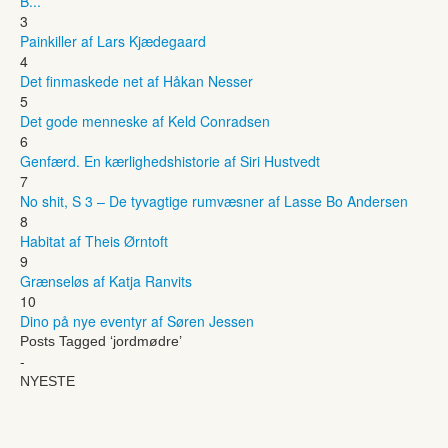
B...
3
Painkiller af Lars Kjædegaard
4
Det finmaskede net af Håkan Nesser
5
Det gode menneske af Keld Conradsen
6
Genfærd. En kærlighedshistorie af Siri Hustvedt
7
No shit, S 3 – De tyvagtige rumvæsner af Lasse Bo Andersen
8
Habitat af Theis Ørntoft
9
Grænseløs af Katja Ranvits
10
Dino på nye eventyr af Søren Jessen
Posts Tagged ‘jordmødre’
-
NYESTE