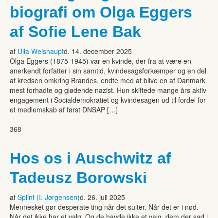
biografi om Olga Eggers
af Sofie Lene Bak
af
Ulla Weishaupt
d. 14. december 2025
Olga Eggers (1875-1945) var en kvinde, der fra at være en
anerkendt forfatter i sin samtid, kvindesagsforkæmper og en del
af kredsen omkring Brandes, endte med at blive en af Danmark
mest forhadte og glødende nazist. Hun skiftede mange års aktiv
engagement i Socialdemokratiet og kvindesagen ud til fordel for
et medlemskab af først DNSAP […]
368
Hos os i Auschwitz af
Tadeusz Borowski
af
Splint (I. Jørgensen)
d. 26. juli 2025
Mennesket gør desperate ting når det sulter. Når det er i nød.
Når det ikke har et valg. Og de havde ikke et valg, dem der sad i