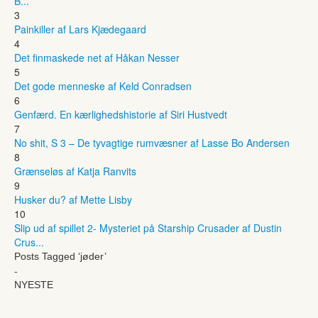
B...
3
Painkiller af Lars Kjædegaard
4
Det finmaskede net af Håkan Nesser
5
Det gode menneske af Keld Conradsen
6
Genfærd. En kærlighedshistorie af Siri Hustvedt
7
No shit, S 3 – De tyvagtige rumvæsner af Lasse Bo Andersen
8
Grænseløs af Katja Ranvits
9
Husker du? af Mette Lisby
10
Slip ud af spillet 2- Mysteriet på Starship Crusader af Dustin
Crus...
Posts Tagged ‘jøder’
-
NYESTE