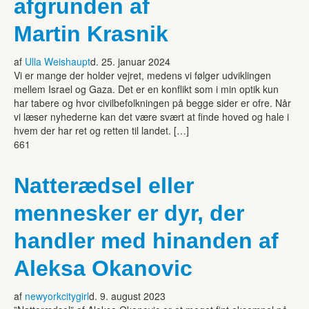
afgrunden af
Martin Krasnik
af
Ulla Weishaupt
d. 25. januar 2024
Vi er mange der holder vejret, medens vi følger udviklingen
mellem Israel og Gaza. Det er en konflikt som i min optik kun
har tabere og hvor civilbefolkningen på begge sider er ofre. Når
vi læser nyhederne kan det være svært at finde hoved og hale i
hvem der har ret og retten til landet. […]
661
Natterædsel eller
mennesker er dyr, der
handler med hinanden af
Aleksa Okanovic
af
newyorkcitygirl
d. 9. august 2023