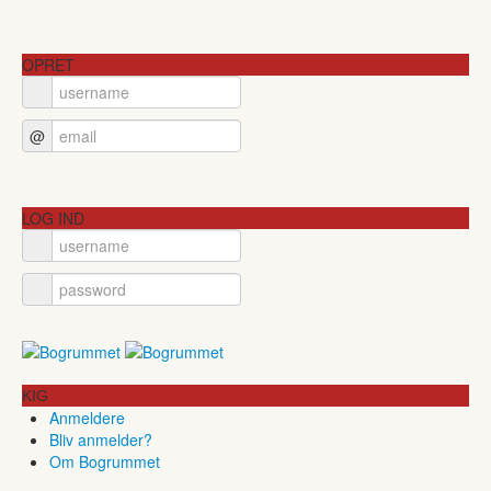
OPRET
@
LOG IND
KIG
Anmeldere
Bliv anmelder?
Om Bogrummet