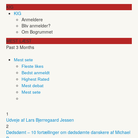
KIG
KIG
Anmeldere
Bliv anmelder?
Om Bogrummet
MEST LÆST
Past 3 Months
Mest sete
Fleste likes
Bedst anmeldt
Highest Rated
Mest debat
Mest sete
1
Udveje af Lars Bjerregaard Jessen
2
Dødsdømt – 10 fortællinger om dødsdømte danskere af Michael