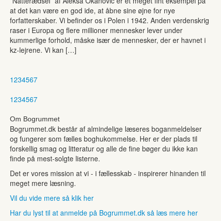
”Natterædsel” af Aleksa Okanovic er et meget fint eksempel på
at det kan være en god ide, at åbne sine øjne for nye
forfatterskaber. Vi befinder os i Polen i 1942. Anden verdenskrig
raser i Europa og flere millioner mennesker lever under
kummerlige forhold, måske især de mennesker, der er havnet i
kz-lejrene. Vi kan […]
1
2
3
4
5
6
7
1
2
3
4
5
6
7
Om Bogrummet
Bogrummet.dk består af almindelige læseres boganmeldelser
og fungerer som fælles boghukommelse. Her er der plads til
forskellig smag og litteratur og alle de fine bøger du ikke kan
finde på mest-solgte listerne.
Det er vores mission at vi - i fællesskab - inspirerer hinanden til
meget mere læsning.
Vil du vide mere så klik her
Har du lyst til at anmelde på Bogrummet.dk så læs mere her