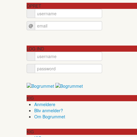
OPRET
@
LOG IND
KIG
Anmeldere
Bliv anmelder?
Om Bogrummet
KIG