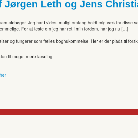
af Jørgen Leth og Jens Chris
l samtalebøger. Jeg har i videst muligt omfang holdt mig væk fra disse s
emmelige. For at teste om jeg har ret i min fordom, har jeg nu […]
r og fungerer som fælles boghukommelse. Her er der plads til forskell
anden til meget mere læsning.
 her