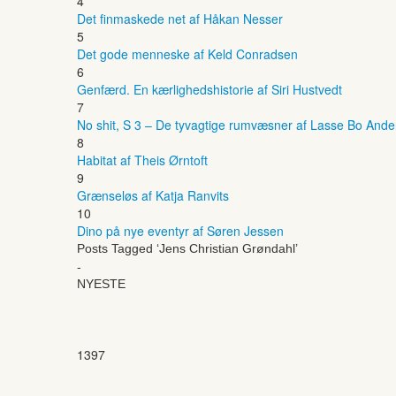
4
Det finmaskede net af Håkan Nesser
5
Det gode menneske af Keld Conradsen
6
Genfærd. En kærlighedshistorie af Siri Hustvedt
7
No shit, S 3 – De tyvagtige rumvæsner af Lasse Bo And
8
Habitat af Theis Ørntoft
9
Grænseløs af Katja Ranvits
10
Dino på nye eventyr af Søren Jessen
Posts Tagged ‘Jens Christian Grøndahl’
-
NYESTE
1397