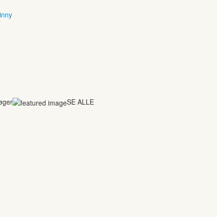
inny
bøger
SE ALLE