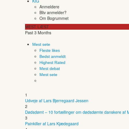
KIG
Anmeldere
Bliv anmelder?
Om Bogrummet
MEST LÆST
Past 3 Months
Mest sete
Fleste likes
Bedst anmeldt
Highest Rated
Mest debat
Mest sete
1
Udveje af Lars Bjerregaard Jessen
2
Dødsdømt – 10 fortællinger om dødsdømte danskere af M
3
Painkiller af Lars Kjædegaard