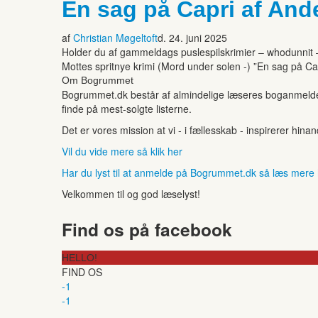
En sag på Capri af And
af
Christian Møgeltoft
d. 24. juni 2025
Holder du af gammeldags puslespilskrimier – whodunnit – h
Mottes spritnye krimi (Mord under solen -) ”En sag på Ca
Om Bogrummet
Bogrummet.dk består af almindelige læseres boganmeldelse
finde på mest-solgte listerne.
Det er vores mission at vi - i fællesskab - inspirerer hin
Vil du vide mere så klik her
Har du lyst til at anmelde på Bogrummet.dk så læs mere
Velkommen til og god læselyst!
Find os på facebook
HELLO!
FIND OS
-1
-1