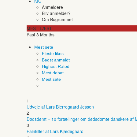
KIG
Anmeldere
Bliv anmelder?
Om Bogrummet
MEST LÆST
Past 3 Months
Mest sete
Fleste likes
Bedst anmeldt
Highest Rated
Mest debat
Mest sete
1
Udveje af Lars Bjerregaard Jessen
2
Dødsdømt – 10 fortællinger om dødsdømte danskere af M
3
Painkiller af Lars Kjædegaard