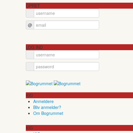
OPRET
@
LOG IND
KIG
Anmeldere
Bliv anmelder?
Om Bogrummet
KIG