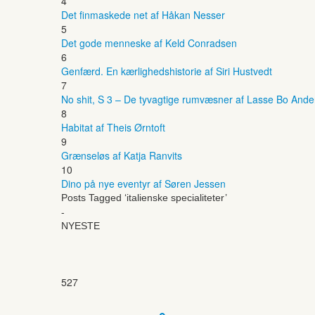
4
Det finmaskede net af Håkan Nesser
5
Det gode menneske af Keld Conradsen
6
Genfærd. En kærlighedshistorie af Siri Hustvedt
7
No shit, S 3 – De tyvagtige rumvæsner af Lasse Bo And
8
Habitat af Theis Ørntoft
9
Grænseløs af Katja Ranvits
10
Dino på nye eventyr af Søren Jessen
Posts Tagged ‘italienske specialiteter’
-
NYESTE
527