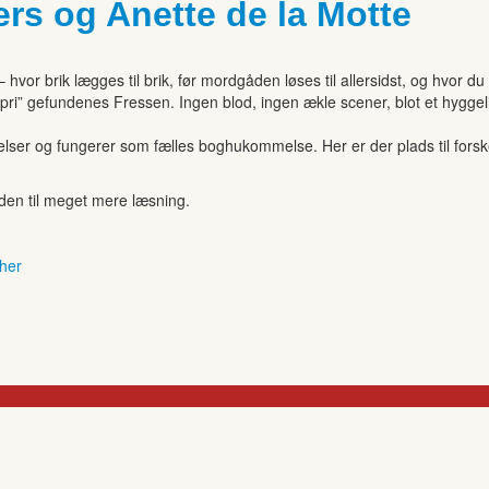
ers og Anette de la Motte
vor brik lægges til brik, før mordgåden løses til allersidst, og hvor du
pri” gefundenes Fressen. Ingen blod, ingen ækle scener, blot et hyggel
r og fungerer som fælles boghukommelse. Her er der plads til forskell
anden til meget mere læsning.
 her