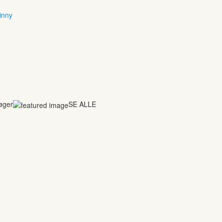
inny
bøger
SE ALLE