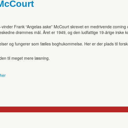
 McCourt
is-vinder Frank “Angelas aske” McCourt skrevet en medrivende coming
 beskedne drømmes mål. Året er 1949, og den ludfattige 19-årige irske kn
r og fungerer som fælles boghukommelse. Her er der plads til forskell
anden til meget mere læsning.
 her