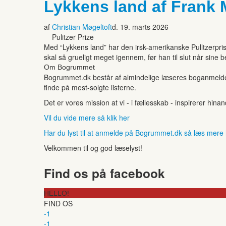
Lykkens land af Frank
af
Christian Møgeltoft
d. 19. marts 2026
Pulitzer Prize
Med “Lykkens land” har den irsk-amerikanske Pulltzerpr
skal så grueligt meget igennem, før han til slut når sine
Om Bogrummet
Bogrummet.dk består af almindelige læseres boganmeldelse
finde på mest-solgte listerne.
Det er vores mission at vi - i fællesskab - inspirerer hin
Vil du vide mere så klik her
Har du lyst til at anmelde på Bogrummet.dk så læs mere
Velkommen til og god læselyst!
Find os på facebook
HELLO!
FIND OS
-1
-1