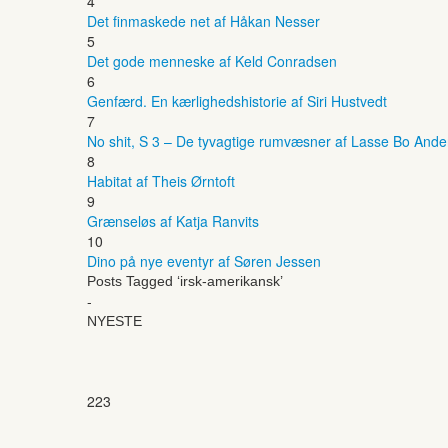
4
Det finmaskede net af Håkan Nesser
5
Det gode menneske af Keld Conradsen
6
Genfærd. En kærlighedshistorie af Siri Hustvedt
7
No shit, S 3 – De tyvagtige rumvæsner af Lasse Bo And
8
Habitat af Theis Ørntoft
9
Grænseløs af Katja Ranvits
10
Dino på nye eventyr af Søren Jessen
Posts Tagged ‘irsk-amerikansk’
-
NYESTE
223