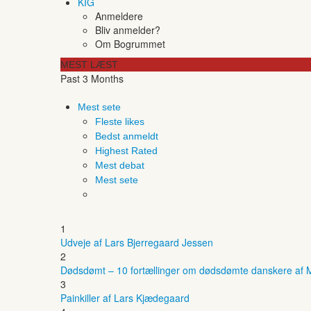
KIG
Anmeldere
Bliv anmelder?
Om Bogrummet
MEST LÆST
Past 3 Months
Mest sete
Fleste likes
Bedst anmeldt
Highest Rated
Mest debat
Mest sete
1
Udveje af Lars Bjerregaard Jessen
2
Dødsdømt – 10 fortællinger om dødsdømte danskere af M
3
Painkiller af Lars Kjædegaard