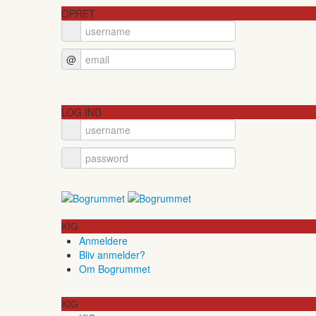
OPRET
@
LOG IND
KIG
Anmeldere
Bliv anmelder?
Om Bogrummet
KIG