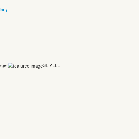
inny
bøger
SE ALLE