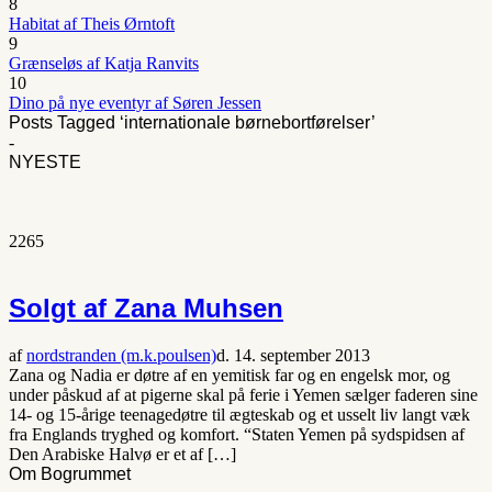
8
Habitat af Theis Ørntoft
9
Grænseløs af Katja Ranvits
10
Dino på nye eventyr af Søren Jessen
Posts Tagged ‘internationale børnebortførelser’
-
NYESTE
2265
Solgt af Zana Muhsen
af
nordstranden (m.k.poulsen)
d. 14. september 2013
Zana og Nadia er døtre af en yemitisk far og en engelsk mor, og
under påskud af at pigerne skal på ferie i Yemen sælger faderen sine
14- og 15-årige teenagedøtre til ægteskab og et usselt liv langt væk
fra Englands tryghed og komfort. “Staten Yemen på sydspidsen af
Den Arabiske Halvø er et af […]
Om Bogrummet