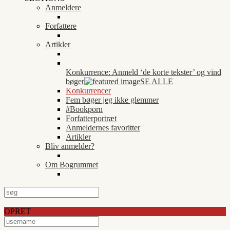
Anmeldere
Forfattere
Artikler
Konkurrence: Anmeld ‘de korte tekster’ og vind
bøger
SE ALLE
Konkurrencer
Fem bøger jeg ikke glemmer
#Bookporn
Forfatterportræt
Anmeldernes favoritter
Artikler
Bliv anmelder?
Om Bogrummet
OPRET