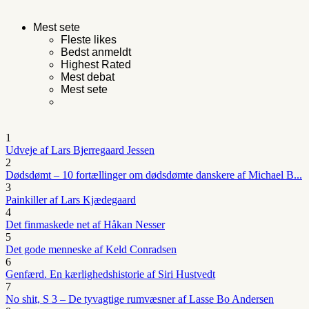
Mest sete
Fleste likes
Bedst anmeldt
Highest Rated
Mest debat
Mest sete
1
Udveje af Lars Bjerregaard Jessen
2
Dødsdømt – 10 fortællinger om dødsdømte danskere af Michael B...
3
Painkiller af Lars Kjædegaard
4
Det finmaskede net af Håkan Nesser
5
Det gode menneske af Keld Conradsen
6
Genfærd. En kærlighedshistorie af Siri Hustvedt
7
No shit, S 3 – De tyvagtige rumvæsner af Lasse Bo Andersen