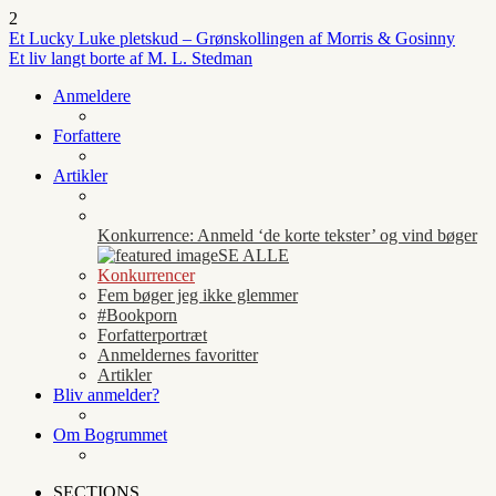
2
Et Lucky Luke pletskud – Grønskollingen af Morris & Gosinny
Et liv langt borte af M. L. Stedman
Anmeldere
Forfattere
Artikler
Konkurrence: Anmeld ‘de korte tekster’ og vind bøger
SE ALLE
Konkurrencer
Fem bøger jeg ikke glemmer
#Bookporn
Forfatterportræt
Anmeldernes favoritter
Artikler
Bliv anmelder?
Om Bogrummet
SECTIONS