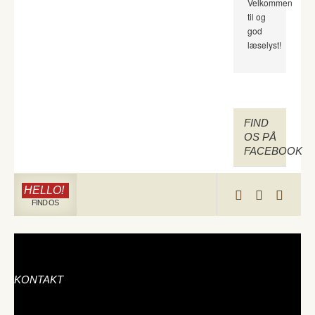
Velkommen
til og
god
læselyst!
FIND
OS PÅ
FACEBOOK
HELLO!
FIND OS
KONTAKT