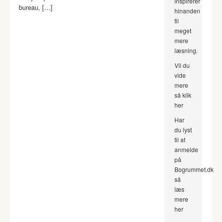
inspirerer
bureau, […]
hinanden
til
meget
mere
læsning.
Vil du
vide
mere
så klik
her
Har
du lyst
til at
anmelde
på
Bogrummet.dk
så
læs
mere
her