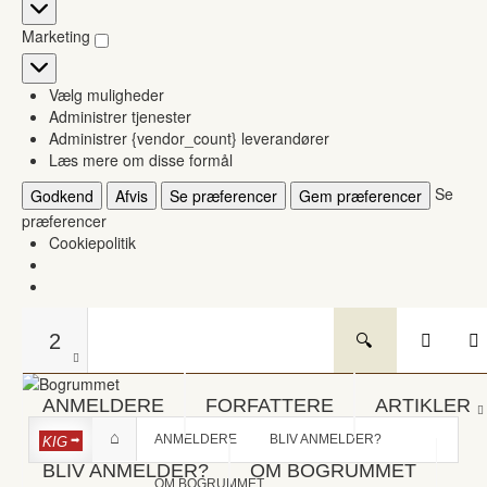
Statistikker
Marketing
Marketing
Vælg muligheder
Administrer tjenester
Administrer {vendor_count} leverandører
Læs mere om disse formål
Se
Godkend
Afvis
Se præferencer
Gem præferencer
præferencer
Cookiepolitik
2
ANMELDERE
FORFATTERE
ARTIKLER
ANMELDERE
BLIV ANMELDER?
KIG
BLIV ANMELDER?
OM BOGRUMMET
OM BOGRUMMET