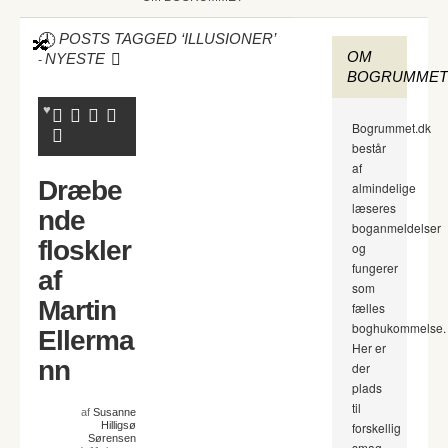
POSTS TAGGED ‘ILLUSIONER’
OM
-
NYESTE
BOGRUMMET
Bogrummet.dk
består
af
Dræbe
almindelige
læseres
nde
boganmeldelser
floskler
og
fungerer
af
som
Martin
fælles
boghukommelse.
Ellerma
Her er
nn
der
plads
til
af
Susanne
Hilligsø
forskellig
Sørensen
smag