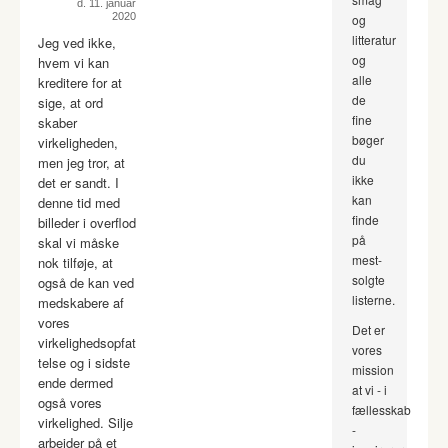
d. 11. januar
2020
og
litteratur
Jeg ved ikke,
og
hvem vi kan
alle
kreditere for at
de
sige, at ord
fine
skaber
bøger
virkeligheden,
du
men jeg tror, at
ikke
det er sandt. I
kan
denne tid med
finde
billeder i overflod
på
skal vi måske
mest-
nok tilføje, at
solgte
også de kan ved
listerne.
medskabere af
vores
Det er
virkelighedsopfat
vores
telse og i sidste
mission
ende dermed
at vi - i
også vores
fællesskab
virkelighed. Silje
-
arbejder på et