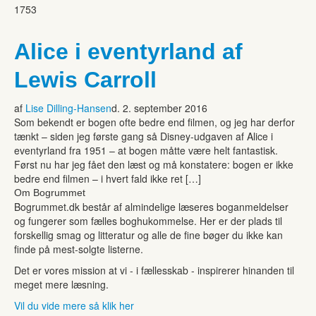
1753
Alice i eventyrland af
Lewis Carroll
af
Lise Dilling-Hansen
d. 2. september 2016
Som bekendt er bogen ofte bedre end filmen, og jeg har derfor
tænkt – siden jeg første gang så Disney-udgaven af Alice i
eventyrland fra 1951 – at bogen måtte være helt fantastisk.
Først nu har jeg fået den læst og må konstatere: bogen er ikke
bedre end filmen – i hvert fald ikke ret […]
Om Bogrummet
Bogrummet.dk består af almindelige læseres boganmeldelser
og fungerer som fælles boghukommelse. Her er der plads til
forskellig smag og litteratur og alle de fine bøger du ikke kan
finde på mest-solgte listerne.
Det er vores mission at vi - i fællesskab - inspirerer hinanden til
meget mere læsning.
Vil du vide mere så klik her