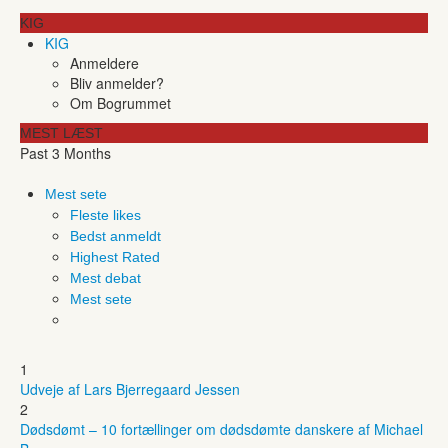
KIG
KIG
Anmeldere
Bliv anmelder?
Om Bogrummet
MEST LÆST
Past 3 Months
Mest sete
Fleste likes
Bedst anmeldt
Highest Rated
Mest debat
Mest sete
1
Udveje af Lars Bjerregaard Jessen
2
Dødsdømt – 10 fortællinger om dødsdømte danskere af Michael