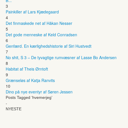
B...
3
Painkiller af Lars Kjædegaard
4
Det finmaskede net af Håkan Nesser
5
Det gode menneske af Keld Conradsen
6
Genfærd. En kærlighedshistorie af Siri Hustvedt
7
No shit, S 3 – De tyvagtige rumvæsner af Lasse Bo Andersen
8
Habitat af Theis Ørntoft
9
Grænseløs af Katja Ranvits
10
Dino på nye eventyr af Søren Jessen
Posts Tagged ‘hvemerjeg’
-
NYESTE