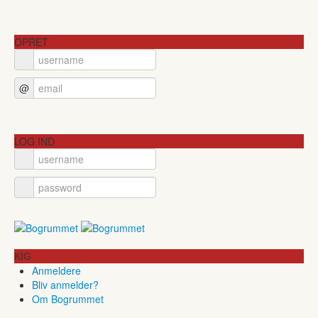
OPRET
@
LOG IND
KIG
Anmeldere
Bliv anmelder?
Om Bogrummet