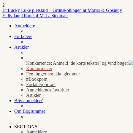
2
Et Lucky Luke pletskud – Grønskollingen af Morris & Gosinny
Et liv langt borte af M. L. Stedman
Anmeldere
Forfattere
Artikler
Konkurrence: Anmeld ‘de korte tekster’ og vind bøger
Konkurrencer
Fem bøger jeg ikke glemmer
#Bookporn
Forfatterportræt
Anmeldernes favoritter
Artikler
Bliv anmelder?
Om Bogrummet
SECTIONS
Anmeldere