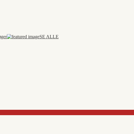
øger
SE ALLE