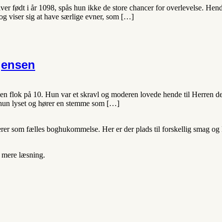
liver født i år 1098, spås hun ikke de store chancer for overlevelse. H
– og viser sig at have særlige evner, som […]
gensen
 en flok på 10. Hun var et skravl og moderen lovede hende til Herren 
r hun lyset og hører en stemme som […]
 som fælles boghukommelse. Her er der plads til forskellig smag og lit
t mere læsning.