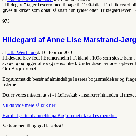
“Hildegard” tager læseren med tilbage til 1100-tallet. Da Hildegard b
gives til kirken som oblat, så snart hun fylder otte”. Hildegard lever 
973
Hildegard af Anne Lise Marstrand-Jør
af
Ulla Weishaupt
d. 16. februar 2010
Hildegard blev født i Bremersheim i Tykland i 1098 som sidste barn i
svagelig og ligger ofte syg i ensomhed. Under disse perioder opleve
Om Bogrummet
Bogrummet.dk består af almindelige læseres boganmeldelser og fungerer
listerne.
Det er vores mission at vi - i fællesskab - inspirerer hinanden til mege
Vil du vide mere så klik her
Har du lyst til at anmelde på Bogrummet.dk så læs mere her
Velkommen til og god læselyst!