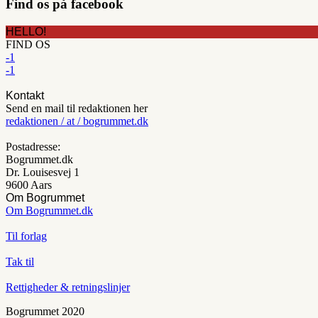
Find os på facebook
HELLO!
FIND OS
-1
-1
Kontakt
Send en mail til redaktionen her
redaktionen / at / bogrummet.dk
Postadresse:
Bogrummet.dk
Dr. Louisesvej 1
9600 Aars
Om Bogrummet
Om Bogrummet.dk
Til forlag
Tak til
Rettigheder & retningslinjer
Bogrummet 2020