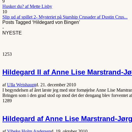
9
Husker du? af Mette Lisby
10
Slip ud af spillet 2- Mysteriet på Starship Crusader af Dustin Crus...
Posts Tagged ‘Hildegard von Bingen’
-
NYESTE
1253
Hildegard II af Anne Lise Marstrand-J
af
Ulla Weishaupt
d. 21. december 2010
I begyndelsen af året læste jeg med stor fornøjelse Anne Lise Marstr
Bringen som i den grad stod op mod det der dengang blev forventet af
1289
Hildegard af Anne Lise Marstrand-Jør
af
Vibeke Holm Andersen
d. 19. oktober 2010