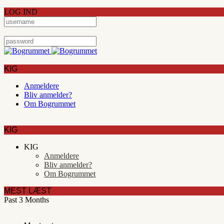
LOG IND
KIG
Anmeldere
Bliv anmelder?
Om Bogrummet
KIG
KIG
Anmeldere
Bliv anmelder?
Om Bogrummet
MEST LÆST
Past 3 Months