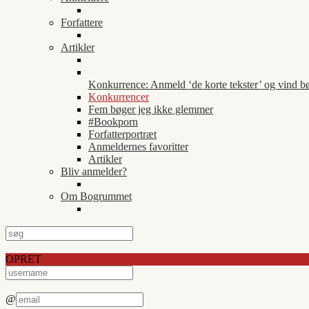
Forfattere
Artikler
Konkurrence: Anmeld ‘de korte tekster’ og vind b
Konkurrencer
Fem bøger jeg ikke glemmer
#Bookporn
Forfatterportræt
Anmeldernes favoritter
Artikler
Bliv anmelder?
Om Bogrummet
OPRET
@