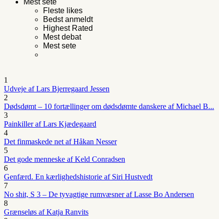
Mest sete
Fleste likes
Bedst anmeldt
Highest Rated
Mest debat
Mest sete
1
Udveje af Lars Bjerregaard Jessen
2
Dødsdømt – 10 fortællinger om dødsdømte danskere af Michael B...
3
Painkiller af Lars Kjædegaard
4
Det finmaskede net af Håkan Nesser
5
Det gode menneske af Keld Conradsen
6
Genfærd. En kærlighedshistorie af Siri Hustvedt
7
No shit, S 3 – De tyvagtige rumvæsner af Lasse Bo Andersen
8
Grænseløs af Katja Ranvits