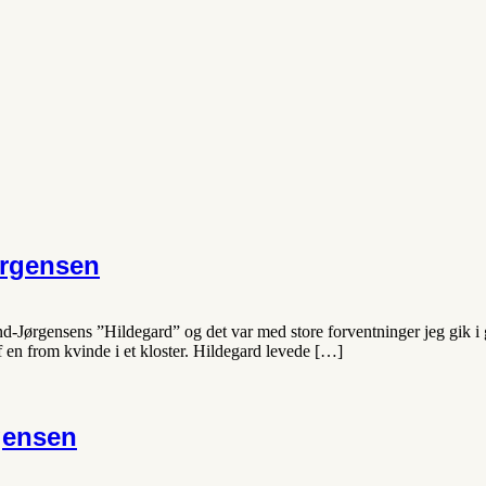
ørgensen
and-Jørgensens ”Hildegard” og det var med store forventninger jeg gik i
 en from kvinde i et kloster. Hildegard levede […]
gensen