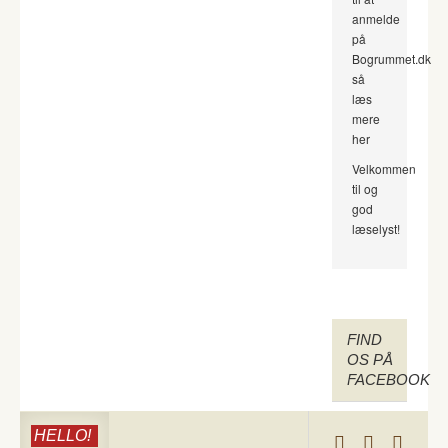
anmelde
på
Bogrummet.dk
så
læs
mere
her
Velkommen
til og
god
læselyst!
FIND
OS PÅ
FACEBOOK
HELLO!