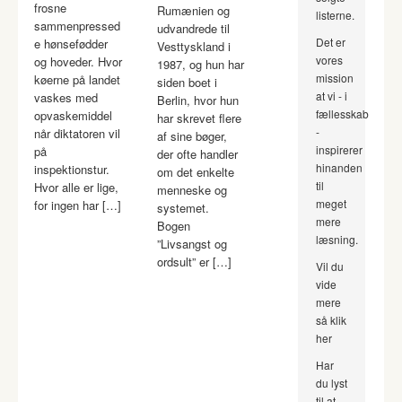
frosne
Rumænien og
listerne.
sammenpressed
udvandrede til
Det er
e hønsefødder
Vesttyskland i
vores
og hoveder. Hvor
1987, og hun har
mission
køerne på landet
siden boet i
at vi - i
vaskes med
Berlin, hvor hun
fællesskab
opvaskemiddel
har skrevet flere
-
når diktatoren vil
af sine bøger,
inspirerer
på
der ofte handler
hinanden
inspektionstur.
om det enkelte
til
Hvor alle er lige,
menneske og
meget
for ingen har […]
systemet.
mere
Bogen
læsning.
”Livsangst og
ordsult” er […]
Vil du
vide
mere
så klik
her
Har
du lyst
til at