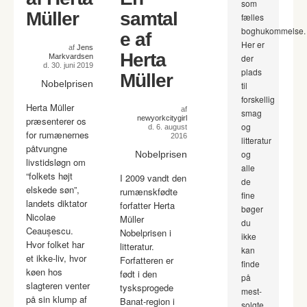
som
Müller
samtal
fælles
boghukommelse.
e af
Her er
af
Jens
Herta
Markvardsen
der
d. 30. juni 2019
plads
Müller
Nobelprisen
til
forskellig
Herta Müller
af
smag
newyorkcitygirl
præsenterer os
og
d. 6. august
for rumænernes
2016
litteratur
påtvungne
og
Nobelprisen
livstidsløgn om
alle
“folkets højt
I 2009 vandt den
de
elskede søn”,
rumænskfødte
fine
landets diktator
forfatter Herta
bøger
Nicolae
Müller
du
Ceaușescu.
Nobelprisen i
ikke
Hvor folket har
litteratur.
kan
et ikke-liv, hvor
Forfatteren er
finde
køen hos
født i den
på
slagteren venter
tysksprogede
mest-
på sin klump af
Banat-region i
solgte