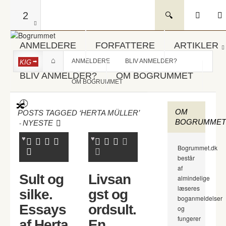
2
ANMELDERE
FORFATTERE
ARTIKLER
ANMELDERE
BLIV ANMELDER?
KIG
BLIV ANMELDER?
OM BOGRUMMET
OM BOGRUMMET
OM
POSTS TAGGED ‘HERTA MÜLLER’
BOGRUMMET
-
NYESTE
Bogrummet.dk
består
af
Sult og
Livsan
almindelige
læseres
silke.
gst og
boganmeldelser
Essays
ordsult.
og
fungerer
af Herta
En