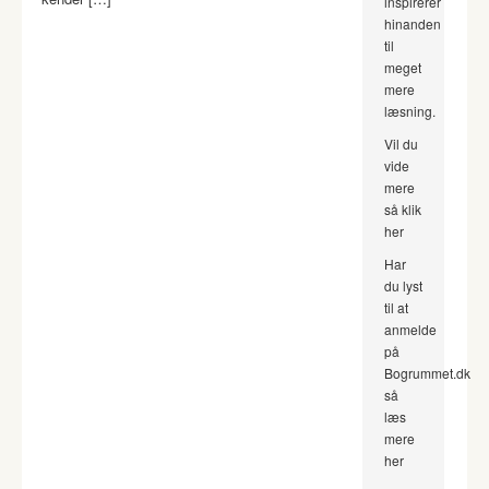
inspirerer
hinanden
til
meget
mere
læsning.
Vil du
vide
mere
så klik
her
Har
du lyst
til at
anmelde
på
Bogrummet.dk
så
læs
mere
her