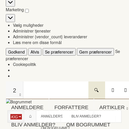
Statistikker
Marketing
Marketing
Vælg muligheder
Administrer tjenester
Administrer {vendor_count} leverandører
Læs mere om disse formål
Se
Godkend
Afvis
Se præferencer
Gem præferencer
præferencer
Cookiepolitik
2
ANMELDERE
FORFATTERE
ARTIKLER
ANMELDERE
BLIV ANMELDER?
KIG
BLIV ANMELDER?
OM BOGRUMMET
OM BOGRUMMET