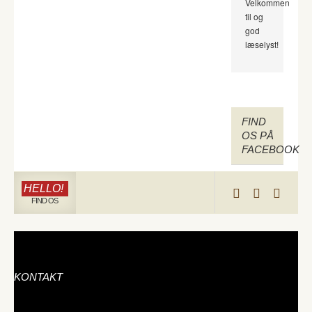
Velkommen
til og
god
læselyst!
FIND
OS PÅ
FACEBOOK
HELLO!
FIND OS
KONTAKT