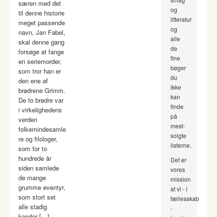
særen med det
og
til denne historie
litteratur
meget passende
og
navn, Jan Fabel,
alle
skal denne gang
de
forsøge at fange
fine
en seriemorder,
bøger
som tror han er
du
den ene af
ikke
brødrene Grimm.
kan
De to brødre var
finde
i virkelighedens
på
verden
mest-
folkemindesamle
solgte
re og filologer,
listerne.
som for to
hundrede år
Det er
siden samlede
vores
de mange
mission
grumme eventyr,
at vi - i
som stort set
fællesskab
alle stadig
-
kender […]