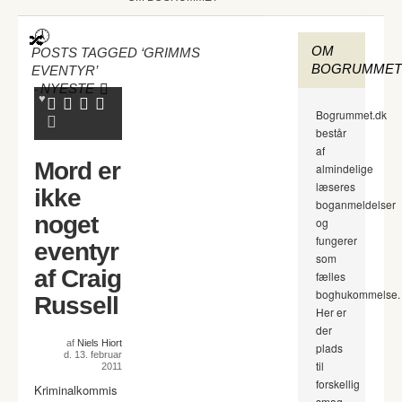
OM
POSTS TAGGED ‘GRIMMS
BOGRUMMET
EVENTYR’
-
NYESTE
Bogrummet.dk
består
af
Mord er
almindelige
læseres
ikke
boganmeldelser
noget
og
fungerer
eventyr
som
af Craig
fælles
boghukommelse.
Russell
Her er
der
af
Niels Hiort
plads
d. 13. februar
til
2011
forskellig
Kriminalkommis
smag