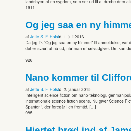
landsbyen af en sygdom, som ser ud til at dræbe dem alle
1911
Og jeg saa en ny himme
af
Jette S. F. Holst
d. 1. juli 2016
Da jeg fik ”Og jeg saa en ny himmel” til anmeldelse, var d
det er svært at nå ud, når man er selvudgiver. Det kan d
926
Nano kommer til Cliffor
af
Jette S. F. Holst
d. 2. januar 2015
Intelligent science fiction om nano-teknologi, genmanip
internationale science fiction scene. Nu giver Science F
Spanien”, der foregår i en fremtid, […]
985
Hjertet brød ind af Ja