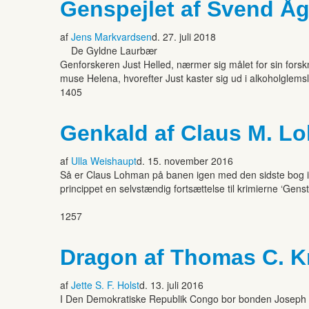
Genspejlet af Svend Å
af
Jens Markvardsen
d. 27. juli 2018
De Gyldne Laurbær
Genforskeren Just Helled, nærmer sig målet for sin for
muse Helena, hvorefter Just kaster sig ud i alkoholglemsl
1405
Genkald af Claus M. L
af
Ulla Weishaupt
d. 15. november 2016
Så er Claus Lohman på banen igen med den sidste bog i t
princippet en selvstændig fortsættelse til krimierne ‘Gen
1257
Dragon af Thomas C. K
af
Jette S. F. Holst
d. 13. juli 2016
I Den Demokratiske Republik Congo bor bonden Joseph med s