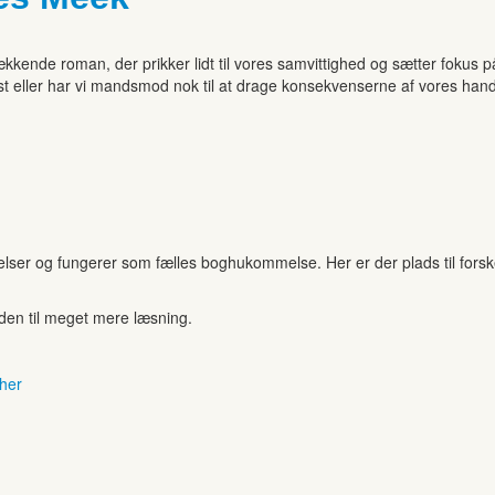
kende roman, der prikker lidt til vores samvittighed og sætter fokus på 
est eller har vi mandsmod nok til at drage konsekvenserne af vores hand
r og fungerer som fælles boghukommelse. Her er der plads til forskell
anden til meget mere læsning.
 her