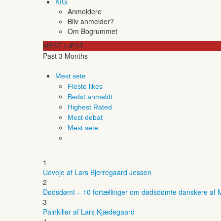
KIG
Anmeldere
Bliv anmelder?
Om Bogrummet
MEST LÆST
Past 3 Months
Mest sete
Fleste likes
Bedst anmeldt
Highest Rated
Mest debat
Mest sete
1
Udveje af Lars Bjerregaard Jessen
2
Dødsdømt – 10 fortællinger om dødsdømte danskere af M
3
Painkiller af Lars Kjædegaard