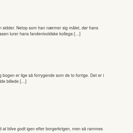
n sidder. Netop som han nærmer sig målet, dør hans
lissen lurer hans fandenivoldske kollega […]
bogen er lige så forrygende som de to forrige. Det er i
lde billede […]
ved at blive godt igen efter borgerkrigen, men så rammes