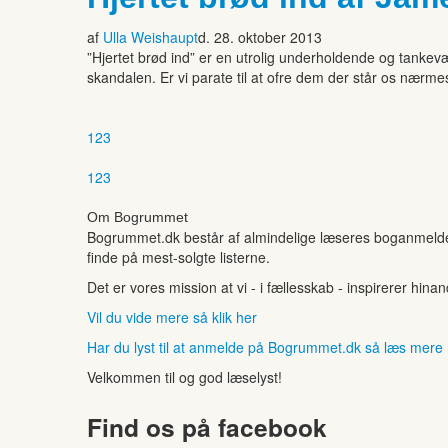
af
Ulla Weishaupt
d. 28. oktober 2013
”Hjertet brød ind” er en utrolig underholdende og tankevæk
skandalen. Er vi parate til at ofre dem der står os nærm
1
2
3
1
2
3
Om Bogrummet
Bogrummet.dk består af almindelige læseres boganmeldelse
finde på mest-solgte listerne.
Det er vores mission at vi - i fællesskab - inspirerer hin
Vil du vide mere så klik her
Har du lyst til at anmelde på Bogrummet.dk så læs mere
Velkommen til og god læselyst!
Find os på facebook