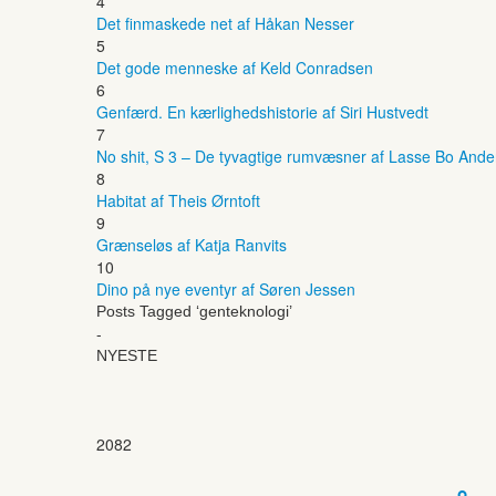
4
Det finmaskede net af Håkan Nesser
5
Det gode menneske af Keld Conradsen
6
Genfærd. En kærlighedshistorie af Siri Hustvedt
7
No shit, S 3 – De tyvagtige rumvæsner af Lasse Bo And
8
Habitat af Theis Ørntoft
9
Grænseløs af Katja Ranvits
10
Dino på nye eventyr af Søren Jessen
Posts Tagged ‘genteknologi’
-
NYESTE
2082