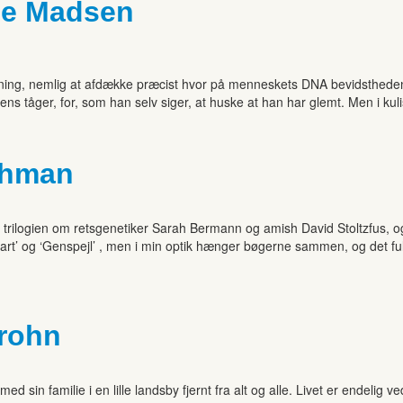
ge Madsen
skning, nemlig at afdække præcist hvor på menneskets DNA bevidsthede
ens tåger, for, som han selv siger, at huske at han har glemt. Men i ku
ohman
rilogien om retsgenetiker Sarah Bermann og amish David Stoltzfus, og 
start’ og ‘Genspejl’ , men i min optik hænger bøgerne sammen, og det fu
rohn
in familie i en lille landsby fjernt fra alt og alle. Livet er endelig 