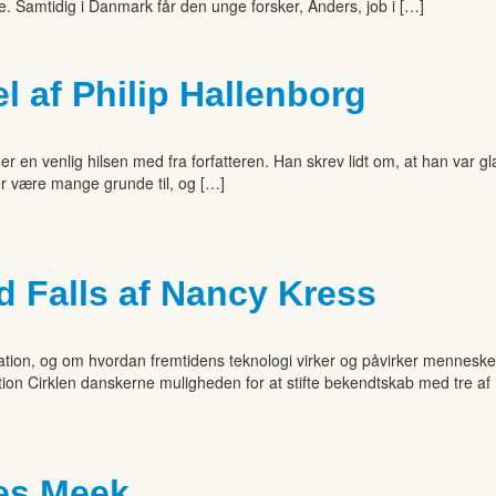
. Samtidig i Danmark får den unge forsker, Anders, job i […]
l af Philip Hallenborg
er en venlig hilsen med fra forfatteren. Han skrev lidt om, at han var g
er være mange grunde til, og […]
d Falls af Nancy Kress
ulation, og om hvordan fremtidens teknologi virker og påvirker mennesk
iction Cirklen danskerne muligheden for at stifte bekendtskab med tre 
mes Meek