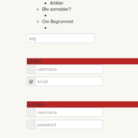
Artikler
Bliv anmelder?
Om Bogrummet
OPRET
@
LOG IND