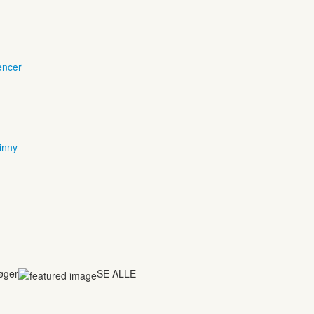
encer
inny
bøger
SE ALLE