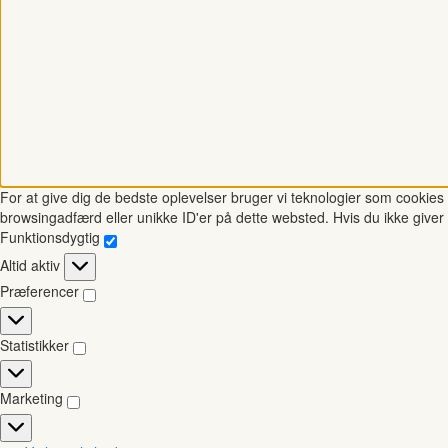
For at give dig de bedste oplevelser bruger vi teknologier som cookies t
browsingadfærd eller unikke ID'er på dette websted. Hvis du ikke giver 
Funktionsdygtig
Funktionsdygtig
Altid aktiv
Præferencer
Præferencer
Statistikker
Statistikker
Marketing
Marketing