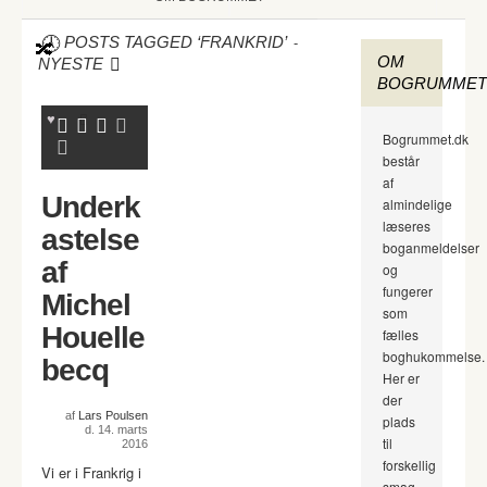
-
POSTS TAGGED ‘FRANKRID’
OM
NYESTE
BOGRUMMET
Bogrummet.dk
består
af
Underk
almindelige
læseres
astelse
boganmeldelser
af
og
fungerer
Michel
som
Houelle
fælles
boghukommelse.
becq
Her er
der
af
Lars Poulsen
plads
d. 14. marts
til
2016
forskellig
Vi er i Frankrig i
smag