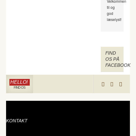
Velkommen
til og
god
læselyst!
FIND
OS PÅ
FACEBOOK
HELLO!
FIND OS
KONTAKT