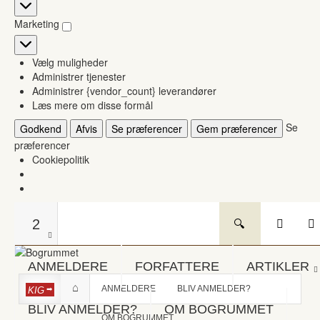
Statistikker
Marketing
Marketing
Vælg muligheder
Administrer tjenester
Administrer {vendor_count} leverandører
Læs mere om disse formål
Se
Godkend
Afvis
Se præferencer
Gem præferencer
præferencer
Cookiepolitik
2
ANMELDERE
FORFATTERE
ARTIKLER
ANMELDERE
BLIV ANMELDER?
KIG
BLIV ANMELDER?
OM BOGRUMMET
OM BOGRUMMET