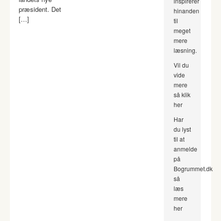
inspirerer
præsident. Det
hinanden
[…]
til
meget
mere
læsning.
Vil du
vide
mere
så klik
her
Har
du lyst
til at
anmelde
på
Bogrummet.dk
så
læs
mere
her