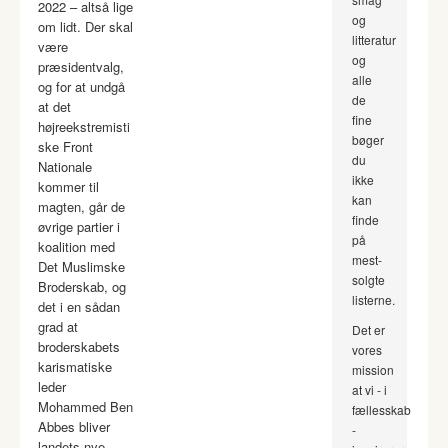
2022 – altså lige
og
om lidt. Der skal
litteratur
være
og
præsidentvalg,
alle
og for at undgå
de
at det
fine
højreekstremisti
bøger
ske Front
du
Nationale
ikke
kommer til
kan
magten, går de
finde
øvrige partier i
på
koalition med
mest-
Det Muslimske
solgte
Broderskab, og
listerne.
det i en sådan
grad at
Det er
broderskabets
vores
karismatiske
mission
leder
at vi - i
Mohammed Ben
fællesskab
Abbes bliver
-
landets nye