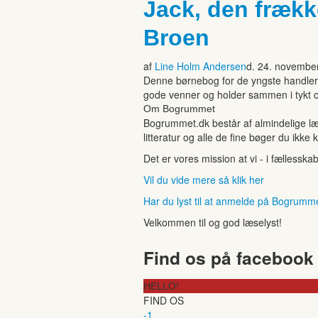
Jack, den frækk
Broen
af
Line Holm Andersen
d. 24. novembe
Denne børnebog for de yngste handler om
gode venner og holder sammen i tykt og 
Om Bogrummet
Bogrummet.dk består af almindelige læ
litteratur og alle de fine bøger du ikke 
Det er vores mission at vi - i fællesska
Vil du vide mere så klik her
Har du lyst til at anmelde på Bogrumm
Velkommen til og god læselyst!
Find os på facebook
HELLO!
FIND OS
-1