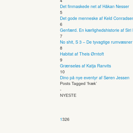
4
Det finmaskede net af Håkan Nesser
5
Det gode menneske af Keld Conradse
6
Genfærd. En kærlighedshistorie af Siri
7
No shit, S 3 – De tyvagtige rumvæsne
8
Habitat af Theis Ørntoft
9
Grænseløs af Katja Ranvits
10
Dino på nye eventyr af Søren Jessen
Posts Tagged ‘fræk’
-
NYESTE
1
326