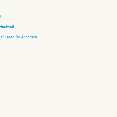
n
 Hustvedt
r af Lasse Bo Andersen