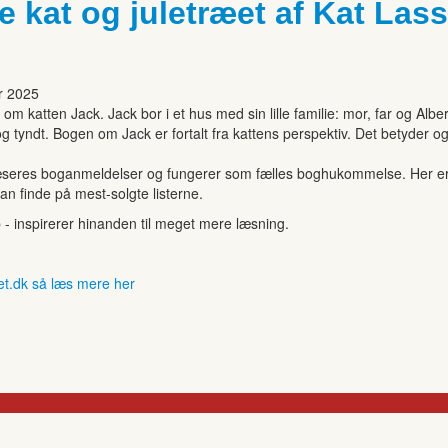
e kat og juletræet af Kat Las
r 2025
 katten Jack. Jack bor i et hus med sin lille familie: mor, far og Albert
tyndt. Bogen om Jack er fortalt fra kattens perspektiv. Det betyder også
seres boganmeldelser og fungerer som fælles boghukommelse. Her er de
kan finde på mest-solgte listerne.
b - inspirerer hinanden til meget mere læsning.
et.dk så læs mere her