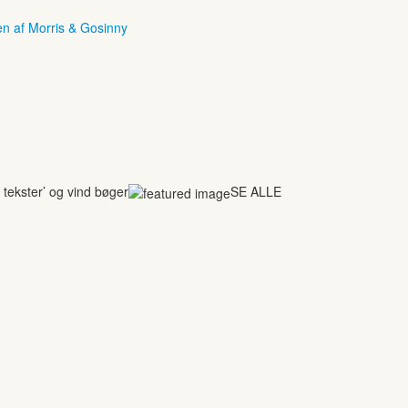
en af Morris & Gosinny
tekster’ og vind bøger
SE ALLE