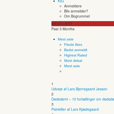
KIG
Anmeldere
Bliv anmelder?
Om Bogrummet
MEST LÆST
Past 3 Months
Mest sete
Fleste likes
Bedst anmeldt
Highest Rated
Mest debat
Mest sete
1
Udveje af Lars Bjerregaard Jessen
2
Dødsdømt – 10 fortællinger om dødsdø
3
Painkiller af Lars Kjædegaard