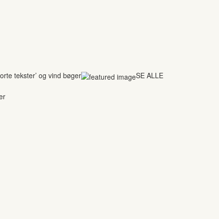
rte tekster’ og vind bøger
SE ALLE
er