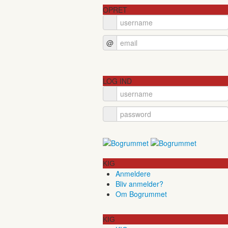
OPRET
@
LOG IND
KIG
Anmeldere
Bliv anmelder?
Om Bogrummet
KIG