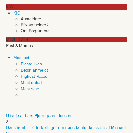
KIG
KIG
Anmeldere
Bliv anmelder?
Om Bogrummet
MEST LÆST
Past 3 Months
Mest sete
Fleste likes
Bedst anmeldt
Highest Rated
Mest debat
Mest sete
1
Udveje af Lars Bjerregaard Jessen
2
Dødsdømt – 10 fortællinger om dødsdømte danskere af Michael