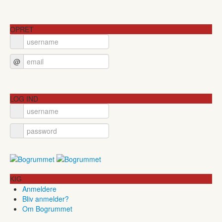
OPRET
@
LOG IND
KIG
Anmeldere
Bliv anmelder?
Om Bogrummet