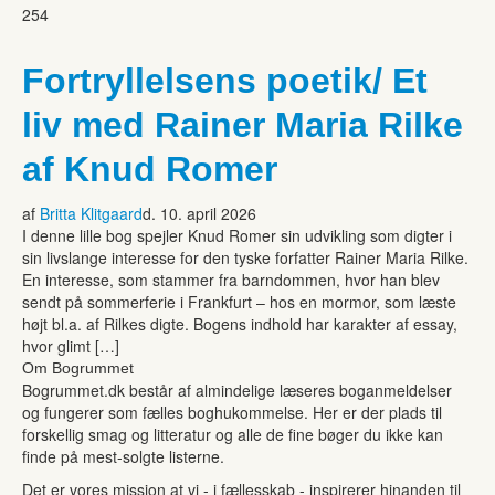
254
Fortryllelsens poetik/ Et
liv med Rainer Maria Rilke
af Knud Romer
af
Britta Klitgaard
d. 10. april 2026
I denne lille bog spejler Knud Romer sin udvikling som digter i
sin livslange interesse for den tyske forfatter Rainer Maria Rilke.
En interesse, som stammer fra barndommen, hvor han blev
sendt på sommerferie i Frankfurt – hos en mormor, som læste
højt bl.a. af Rilkes digte. Bogens indhold har karakter af essay,
hvor glimt […]
Om Bogrummet
Bogrummet.dk består af almindelige læseres boganmeldelser
og fungerer som fælles boghukommelse. Her er der plads til
forskellig smag og litteratur og alle de fine bøger du ikke kan
finde på mest-solgte listerne.
Det er vores mission at vi - i fællesskab - inspirerer hinanden til