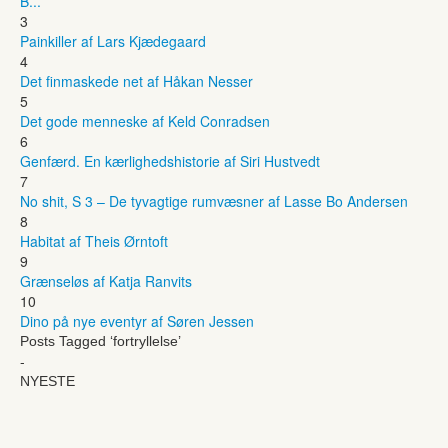
B...
3
Painkiller af Lars Kjædegaard
4
Det finmaskede net af Håkan Nesser
5
Det gode menneske af Keld Conradsen
6
Genfærd. En kærlighedshistorie af Siri Hustvedt
7
No shit, S 3 – De tyvagtige rumvæsner af Lasse Bo Andersen
8
Habitat af Theis Ørntoft
9
Grænseløs af Katja Ranvits
10
Dino på nye eventyr af Søren Jessen
Posts Tagged ‘fortryllelse’
-
NYESTE