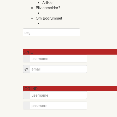
Artikler
Bliv anmelder?
Om Bogrummet
OPRET
@
LOG IND