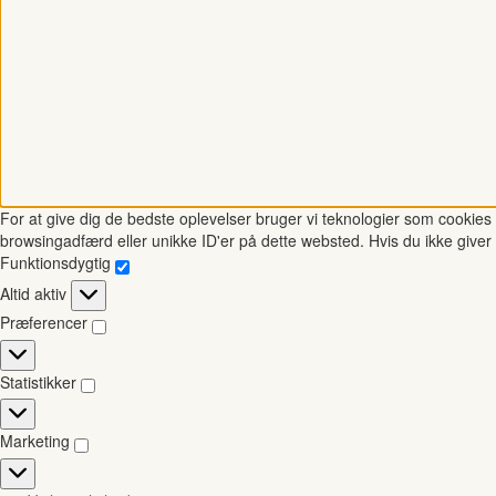
For at give dig de bedste oplevelser bruger vi teknologier som cookies t
browsingadfærd eller unikke ID'er på dette websted. Hvis du ikke giver 
Funktionsdygtig
Funktionsdygtig
Altid aktiv
Præferencer
Præferencer
Statistikker
Statistikker
Marketing
Marketing