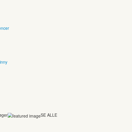
encer
inny
bøger
SE ALLE