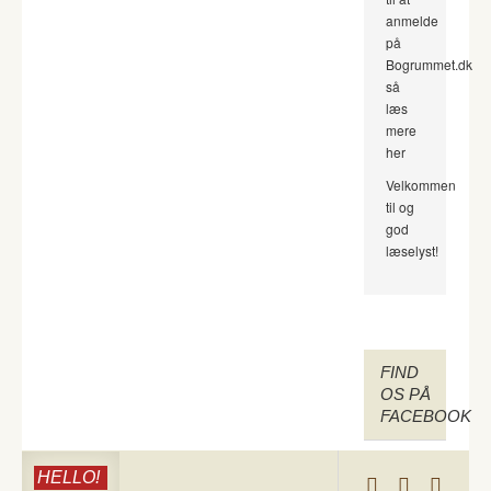
anmelde
på
Bogrummet.dk
så
læs
mere
her
Velkommen
til og
god
læselyst!
FIND
OS PÅ
FACEBOOK
HELLO!