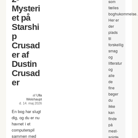
som
Mysteri
fælles
boghukommelse.
et på
Her er
Starshi
der
plads
p
til
Crusad
forskellig
smag
er af
og
Dustin
litteratur
og
Crusad
alle
er
de
fine
bøger
af
Ulla
Weishaupt
du
d. 14. maj 2026
ikke
En bog har slugt
kan
dig, og du er nu
finde
havnet i et
på
computerspil
mest-
sammen med
solgte