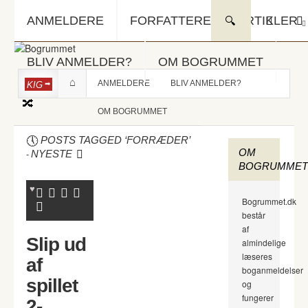
ANMELDERE
FORFATTERE
ARTIKLER
BLIV ANMELDER?
OM BOGRUMMET
ANMELDERE
BLIV ANMELDER?
KIG
OM BOGRUMMET
POSTS TAGGED ‘FORRÆDER’
OM
-
NYESTE
BOGRUMMET
Bogrummet.dk
består
af
Slip ud
almindelige
læseres
af
boganmeldelser
spillet
og
fungerer
2-