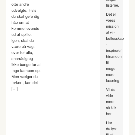
otte andre
listerne.
udvalgte. Hvis
Det er
du skal gøre dig
vores
håb om at
mission
komme levende
at vi - i
ud af spillet
fællesskab
igen, skal du
-
være på vagt
inspirerer
over for alle,
hinanden
snarrådig og
til
ikke bange for at
meget
tage kampen op.
mere
Men vælger du
læsning.
forkert, kan det
[…]
Vil du
vide
mere
så klik
her
Har
du lyst
til at