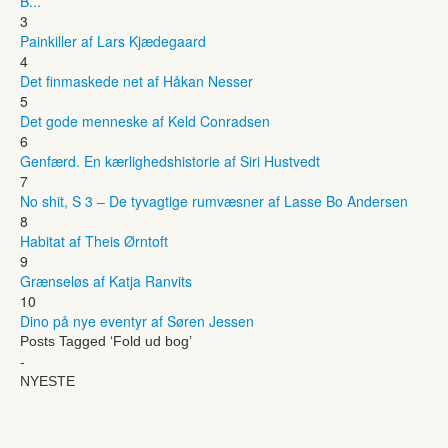
B...
3
Painkiller af Lars Kjædegaard
4
Det finmaskede net af Håkan Nesser
5
Det gode menneske af Keld Conradsen
6
Genfærd. En kærlighedshistorie af Siri Hustvedt
7
No shit, S 3 – De tyvagtige rumvæsner af Lasse Bo Andersen
8
Habitat af Theis Ørntoft
9
Grænseløs af Katja Ranvits
10
Dino på nye eventyr af Søren Jessen
Posts Tagged ‘Fold ud bog’
-
NYESTE