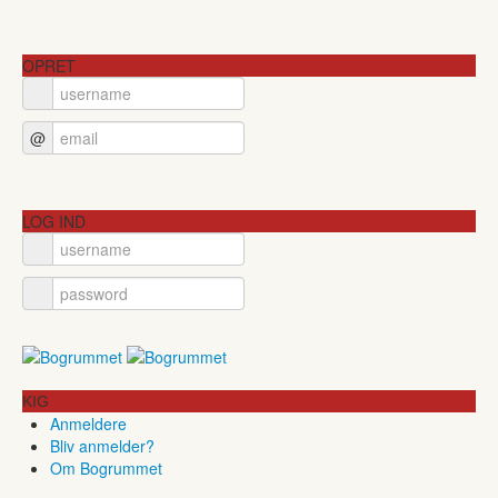
OPRET
@
LOG IND
KIG
Anmeldere
Bliv anmelder?
Om Bogrummet