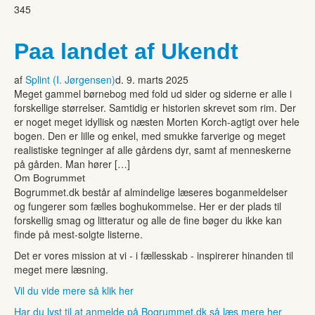
345
Paa landet af Ukendt
af
Splint (I. Jørgensen)
d. 9. marts 2025
Meget gammel børnebog med fold ud sider og siderne er alle i
forskellige størrelser. Samtidig er historien skrevet som rim. Der
er noget meget idyllisk og næsten Morten Korch-agtigt over hele
bogen. Den er lille og enkel, med smukke farverige og meget
realistiske tegninger af alle gårdens dyr, samt af menneskerne
på gården. Man hører […]
Om Bogrummet
Bogrummet.dk består af almindelige læseres boganmeldelser
og fungerer som fælles boghukommelse. Her er der plads til
forskellig smag og litteratur og alle de fine bøger du ikke kan
finde på mest-solgte listerne.
Det er vores mission at vi - i fællesskab - inspirerer hinanden til
meget mere læsning.
Vil du vide mere så klik her
Har du lyst til at anmelde på Bogrummet.dk så læs mere her