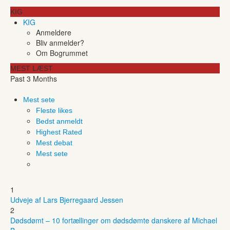
KIG
KIG
Anmeldere
Bliv anmelder?
Om Bogrummet
MEST LÆST
Past 3 Months
Mest sete
Fleste likes
Bedst anmeldt
Highest Rated
Mest debat
Mest sete
1
Udveje af Lars Bjerregaard Jessen
2
Dødsdømt – 10 fortællinger om dødsdømte danskere af Michael