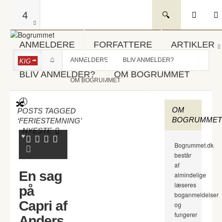
4
ANMELDERE
FORFATTERE
ARTIKLER
ANMELDERE
BLIV ANMELDER?
KIG
BLIV ANMELDER?
OM BOGRUMMET
OM BOGRUMMET
OM
POSTS TAGGED
BOGRUMMET
‘FERIESTEMNING’
-
NYESTE
Bogrummet.dk
består
af
En sag
almindelige
læseres
på
boganmeldelser
Capri af
og
fungerer
Anders