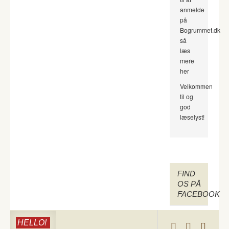
anmelde
på
Bogrummet.dk
så
læs
mere
her
Velkommen
til og
god
læselyst!
FIND
OS PÅ
FACEBOOK
HELLO!