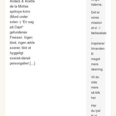
Anders & Anette
listerne.
de la Mottes
spritnye krimi
Det er
(Mord under
vores
solen -) ”En sag
mission
på Capri”
at vi - i
gefundenes
fællesskab
Fressen. Ingen
-
blod, ingen ækle
inspirerer
scener, blot et
hinanden
hyggeligt
til
svensk-dansk
meget
persongalleri […]
mere
læsning.
Vil du
vide
mere
så klik
her
Har
du lyst
til at