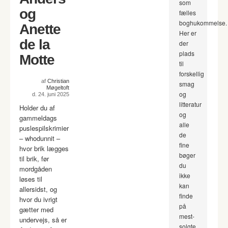
som
og
fælles
boghukommelse.
Anette
Her er
de la
der
plads
Motte
til
forskellig
af
Christian
smag
Møgeltoft
og
d. 24. juni 2025
litteratur
Holder du af
og
gammeldags
alle
puslespilskrimier
de
– whodunnit –
fine
hvor brik lægges
bøger
til brik, før
du
mordgåden
ikke
løses til
kan
allersidst, og
finde
hvor du ivrigt
på
gætter med
mest-
undervejs, så er
solgte