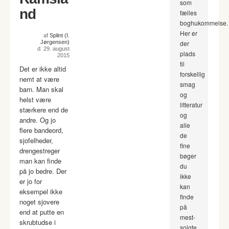
som
nd
fælles
boghukommelse.
Her er
af
Splint (I.
Jørgensen)
der
d. 29. august
plads
2015
til
Det er ikke altid
forskellig
nemt at være
smag
barn. Man skal
og
helst være
litteratur
stærkere end de
og
andre. Og jo
alle
flere bandeord,
de
sjofelheder,
fine
drengestreger
bøger
man kan finde
du
på jo bedre. Der
ikke
er jo for
kan
eksempel ikke
finde
noget sjovere
på
end at putte en
mest-
skrubtudse i
solgte