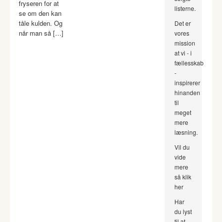
fryseren for at
listerne.
se om den kan
tåle kulden. Og
Det er
når man så […]
vores
mission
at vi - i
fællesskab
-
inspirerer
hinanden
til
meget
mere
læsning.
Vil du
vide
mere
så klik
her
Har
du lyst
til at