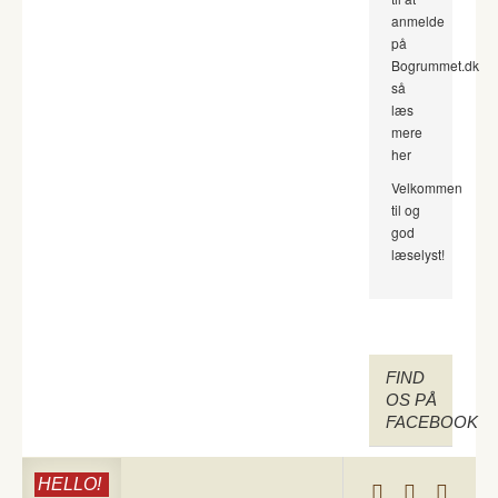
anmelde
på
Bogrummet.dk
så
læs
mere
her
Velkommen
til og
god
læselyst!
FIND
OS PÅ
FACEBOOK
HELLO!