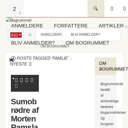
2
ANMELDERE
FORFATTERE
ARTIKLER
ANMELDERE
BLIV ANMELDER?
KIG
BLIV ANMELDER?
OM BOGRUMMET
OM BOGRUMMET
-
POSTS TAGGED ‘FAMLIE’
OM
NYESTE
BOGRUMMET
Bogrummet.dk
består
af
Sumob
almindelige
læseres
rødre af
boganmeldelser
Morten
og
fungerer
Ramsla