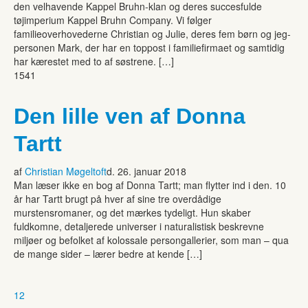
den velhavende Kappel Bruhn-klan og deres succesfulde
tøjimperium Kappel Bruhn Company. Vi følger
familieoverhovederne Christian og Julie, deres fem børn og jeg-
personen Mark, der har en toppost i familiefirmaet og samtidig
har kærestet med to af søstrene. […]
1541
Den lille ven af Donna
Tartt
af
Christian Møgeltoft
d. 26. januar 2018
Man læser ikke en bog af Donna Tartt; man flytter ind i den. 10
år har Tartt brugt på hver af sine tre overdådige
murstensromaner, og det mærkes tydeligt. Hun skaber
fuldkomne, detaljerede universer i naturalistisk beskrevne
miljøer og befolket af kolossale persongallerier, som man – qua
de mange sider – lærer bedre at kende […]
1
2