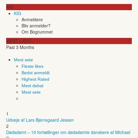
KIG
KIG
Anmeldere
Bliv anmelder?
Om Bogrummet
MEST LÆST
Past 3 Months
Mest sete
Fleste likes
Bedst anmeldt
Highest Rated
Mest debat
Mest sete
1
Udveje af Lars Bjerregaard Jessen
2
Dødsdømt – 10 fortællinger om dødsdømte danskere af Michael