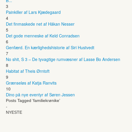
B...
3
Painkiller af Lars Kjædegaard
4
Det finmaskede net af Håkan Nesser
5
Det gode menneske af Keld Conradsen
6
Genfærd. En kærlighedshistorie af Siri Hustvedt
7
No shit, S 3 – De tyvagtige rumvæsner af Lasse Bo Andersen
8
Habitat af Theis Ørntoft
9
Grænseløs af Katja Ranvits
10
Dino på nye eventyr af Søren Jessen
Posts Tagged ‘familiekrønike’
-
NYESTE