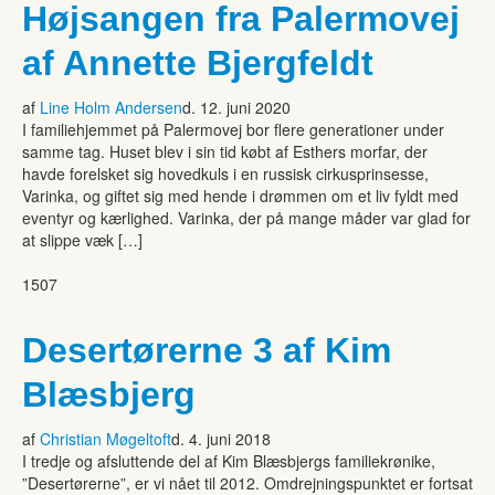
Højsangen fra Palermovej
af Annette Bjergfeldt
af
Line Holm Andersen
d. 12. juni 2020
I familiehjemmet på Palermovej bor flere generationer under
samme tag. Huset blev i sin tid købt af Esthers morfar, der
havde forelsket sig hovedkuls i en russisk cirkusprinsesse,
Varinka, og giftet sig med hende i drømmen om et liv fyldt med
eventyr og kærlighed. Varinka, der på mange måder var glad for
at slippe væk […]
1507
Desertørerne 3 af Kim
Blæsbjerg
af
Christian Møgeltoft
d. 4. juni 2018
I tredje og afsluttende del af Kim Blæsbjergs familiekrønike,
”Desertørerne”, er vi nået til 2012. Omdrejningspunktet er fortsat