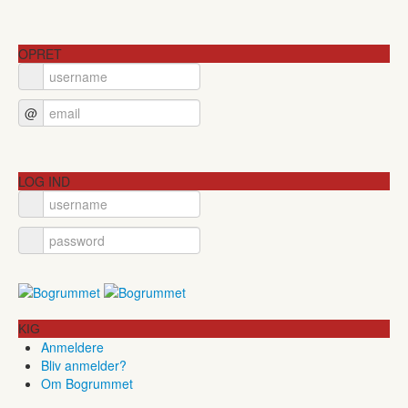
OPRET
@
LOG IND
KIG
Anmeldere
Bliv anmelder?
Om Bogrummet