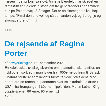
næsen – det prikker så sjovt. Annette Bjergfeldt har skrevet en
fantastisk sprudlende historie om tre generationer i et gammelt
hus på Palermovej på Amager. Det er en skomagerpolka i højt
tempo: ”Først den ene vej, og så den anden vej, og-tju-og-tju og
skomagerdreng”. […]
1179
De rejsende af Regina
Porter
af
newyorkcitygirl
d. 21. september 2020
En kalejdoskopisk slægtskrønike om to amerikanske familier, en
hvid og en sort, som man følger fra 1950erne og frem til Barack
Obamas første år som landets første farvede præsident. Med
andre ord en roman, et panorama over seks turbulente årtier i
USA – fra fremgangen i 60erne, hippietiden, Martin Luther King,
yuppie-årene i 80´erne, 90´erne […]
1292