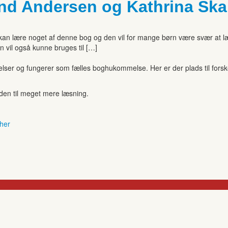
and Andersen og Kathrina Ska
kan lære noget af denne bog og den vil for mange børn være svær at læ
 vil også kunne bruges til […]
r og fungerer som fælles boghukommelse. Her er der plads til forskell
anden til meget mere læsning.
 her