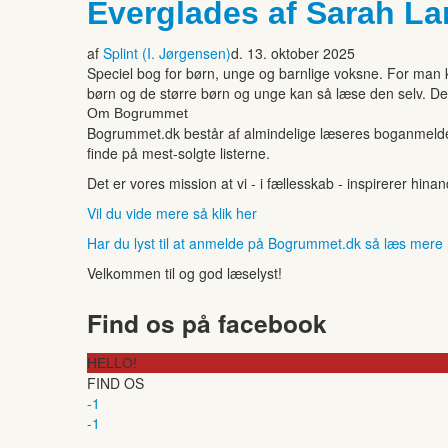
Everglades af Sarah L
af
Splint (I. Jørgensen)
d. 13. oktober 2025
Speciel bog for børn, unge og barnlige voksne. For man 
børn og de større børn og unge kan så læse den selv. Den
Om Bogrummet
Bogrummet.dk består af almindelige læseres boganmeldelse
finde på mest-solgte listerne.
Det er vores mission at vi - i fællesskab - inspirerer hin
Vil du vide mere så klik her
Har du lyst til at anmelde på Bogrummet.dk så læs mere
Velkommen til og god læselyst!
Find os på facebook
HELLO!
FIND OS
-1
-1