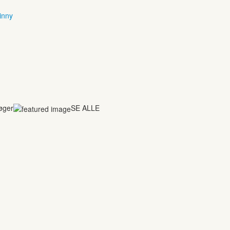
inny
bøger
SE ALLE