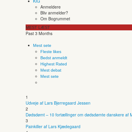
KIG
Anmeldere
Bliv anmelder?
Om Bogrummet
MEST LÆST
Past 3 Months
Mest sete
Fleste likes
Bedst anmeldt
Highest Rated
Mest debat
Mest sete
1
Udveje af Lars Bjerregaard Jessen
2
Dødsdømt – 10 fortællinger om dødsdømte danskere af M
3
Painkiller af Lars Kjædegaard