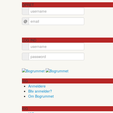
OPRET
@
LOG IND
KIG
Anmeldere
Bliv anmelder?
Om Bogrummet
KIG