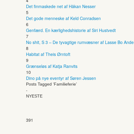
4
Det finmaskede net af Håkan Nesser
5
Det gode menneske af Keld Conradsen
6
Genfærd. En kærlighedshistorie af Siri Hustvedt
7
No shit, S 3 – De tyvagtige rumvæsner af Lasse Bo And
8
Habitat af Theis Ørntoft
9
Grænseløs af Katja Ranvits
10
Dino på nye eventyr af Søren Jessen
Posts Tagged ‘Familieferie’
-
NYESTE
391