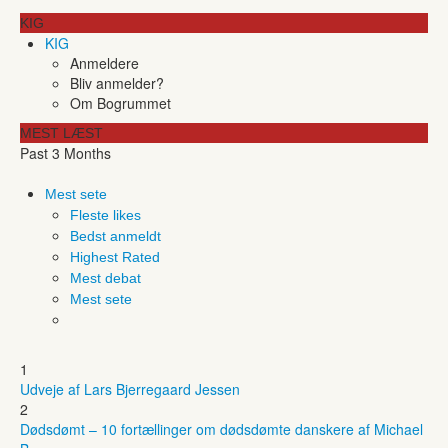
KIG
KIG
Anmeldere
Bliv anmelder?
Om Bogrummet
MEST LÆST
Past 3 Months
Mest sete
Fleste likes
Bedst anmeldt
Highest Rated
Mest debat
Mest sete
1
Udveje af Lars Bjerregaard Jessen
2
Dødsdømt – 10 fortællinger om dødsdømte danskere af Michael