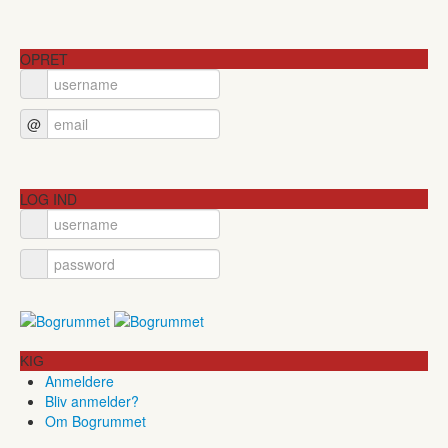
OPRET
@
LOG IND
KIG
Anmeldere
Bliv anmelder?
Om Bogrummet