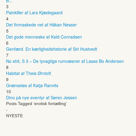
B...
3
Painkiller af Lars Kjædegaard
4
Det finmaskede net af Håkan Nesser
5
Det gode menneske af Keld Conradsen
6
Genfærd. En kærlighedshistorie af Siri Hustvedt
7
No shit, S 3 – De tyvagtige rumvæsner af Lasse Bo Andersen
8
Habitat af Theis Ørntoft
9
Grænseløs af Katja Ranvits
10
Dino på nye eventyr af Søren Jessen
Posts Tagged ‘erotisk fortælling’
-
NYESTE