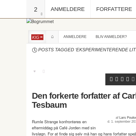
2
ANMELDERE
FORFATTERE
ANMELDERE
BLIV ANMELDER?
KIG
POSTS TAGGED ‘EKSPERIMENTERENDE LIT
Den forkerte forfatter af Car
Tesbaum
af
Lars Pouls
Rumle Strange konfronteres en
d. 1. september 20
eftermiddag på Café Jorden med sin
livsløgn. For at finde sig selv må han og hans forfatter spej