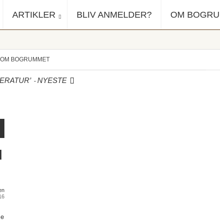
ARTIKLER
BLIV ANMELDER?
OM BOGR
OM BOGRUMMET
-
ERATUR’
NYESTE
l
en
16
le