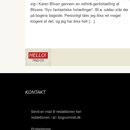
sig i Karen Blixen gennem en rethink-genfortælling af
Blixens “Syv fantastiske fortællinger”. Bl.a. sådan står der
på bogens bagside. Personligt blev jeg ikke ret meget
klogere af det, og jeg har ikke helt […]
HELLO!
FIND OS
KONTAKT
Send en mail til redaktionen her
redaktionen / at / bogrummet.dk
Postadresse: