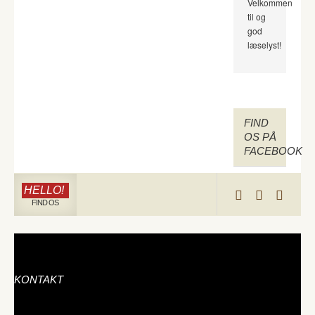
Velkommen
til og
god
læselyst!
FIND
OS PÅ
FACEBOOK
HELLO!
FIND OS
KONTAKT