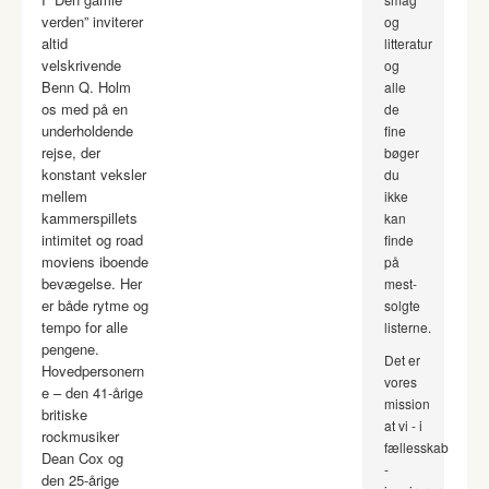
verden” inviterer
og
altid
litteratur
velskrivende
og
Benn Q. Holm
alle
os med på en
de
underholdende
fine
rejse, der
bøger
konstant veksler
du
mellem
ikke
kammerspillets
kan
intimitet og road
finde
moviens iboende
på
bevægelse. Her
mest-
er både rytme og
solgte
tempo for alle
listerne.
pengene.
Det er
Hovedpersonern
vores
e – den 41-årige
mission
britiske
at vi - i
rockmusiker
fællesskab
Dean Cox og
-
den 25-årige