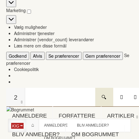
Statistikker
Marketing
Marketing
Vælg muligheder
Administrer tjenester
Administrer {vendor_count} leverandører
Læs mere om disse formål
Se
Godkend
Afvis
Se præferencer
Gem præferencer
præferencer
Cookiepolitik
2
ANMELDERE
FORFATTERE
ARTIKLER
ANMELDERE
BLIV ANMELDER?
KIG
BLIV ANMELDER?
OM BOGRUMMET
OM BOGRUMMET