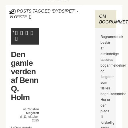
-
POSTS TAGGED ‘DYDSIRET’
OM
NYESTE
BOGRUMMET
Bogrummet.dk
består
af
Den
almindelige
læseres
gamle
boganmeldelser
verden
og
fungerer
af Benn
som
Q.
fælles
boghukommelse.
Holm
Her er
der
af
Christian
plads
Møgeltoft
til
d. 11. oktober
2025
forskellig
I ”Den gamle
smag