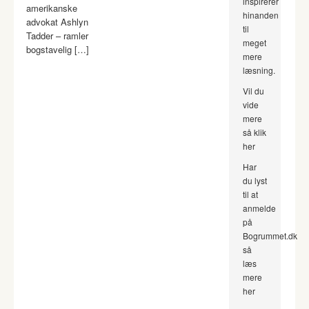
inspirerer
amerikanske
hinanden
advokat Ashlyn
til
Tadder – ramler
meget
bogstavelig […]
mere
læsning.
Vil du
vide
mere
så klik
her
Har
du lyst
til at
anmelde
på
Bogrummet.dk
så
læs
mere
her