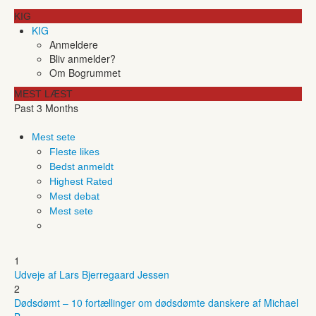
KIG
KIG
Anmeldere
Bliv anmelder?
Om Bogrummet
MEST LÆST
Past 3 Months
Mest sete
Fleste likes
Bedst anmeldt
Highest Rated
Mest debat
Mest sete
1
Udveje af Lars Bjerregaard Jessen
2
Dødsdømt – 10 fortællinger om dødsdømte danskere af Michael