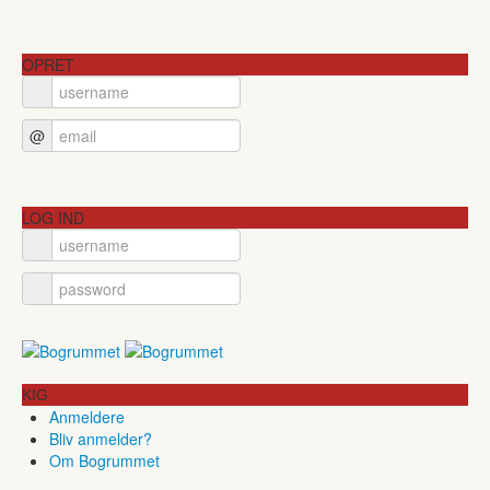
OPRET
@
LOG IND
KIG
Anmeldere
Bliv anmelder?
Om Bogrummet