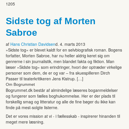
1205
Sidste tog af Morten
Sabroe
af
Hans Christian Davidsen
d. 4. marts 2013
»Sidste tog« er blevet kaldt for en selvbiografisk roman. Bogens
forfatter, Morten Sabroe, har nu heller aldrig keret sig om
genrerne i sin journalistik, men blandet fakta og fiktion. Man
læser »Sidste tog« som erindringer, hvori der optræder virkelige
personer som dem, de er og var – fra skuespilleren Dirch
Passer til teaterkritikeren Jens Kistrup. […]
Om Bogrummet
Bogrummet.dk består af almindelige læseres boganmeldelser
og fungerer som fælles boghukommelse. Her er der plads til
forskellig smag og litteratur og alle de fine bøger du ikke kan
finde på mest-solgte listerne.
Det er vores mission at vi - i fællesskab - inspirerer hinanden til
meget mere læsning.