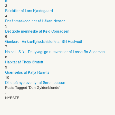
B...
3
Painkiller af Lars Kjædegaard
4
Det finmaskede net af Håkan Nesser
5
Det gode menneske af Keld Conradsen
6
Genfærd. En kærlighedshistorie af Siri Hustvedt
7
No shit, S 3 – De tyvagtige rumvæsner af Lasse Bo Andersen
8
Habitat af Theis Ørntoft
9
Grænseløs af Katja Ranvits
10
Dino på nye eventyr af Søren Jessen
Posts Tagged ‘Den Gyldenblonde’
-
NYESTE