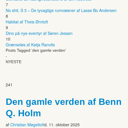
7
No shit, S 3 – De tyvagtige rumvæsner af Lasse Bo Andersen
8
Habitat af Theis Ørntoft
9
Dino på nye eventyr af Søren Jessen
10
Grænseløs af Katja Ranvits
Posts Tagged ‘den gamle verden’
-
NYESTE
241
Den gamle verden af Benn
Q. Holm
af
Christian Møgeltoft
d. 11. oktober 2025