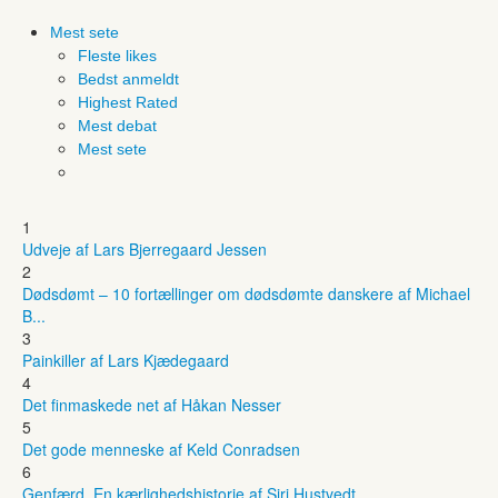
Mest sete
Fleste likes
Bedst anmeldt
Highest Rated
Mest debat
Mest sete
1
Udveje af Lars Bjerregaard Jessen
2
Dødsdømt – 10 fortællinger om dødsdømte danskere af Michael
B...
3
Painkiller af Lars Kjædegaard
4
Det finmaskede net af Håkan Nesser
5
Det gode menneske af Keld Conradsen
6
Genfærd. En kærlighedshistorie af Siri Hustvedt