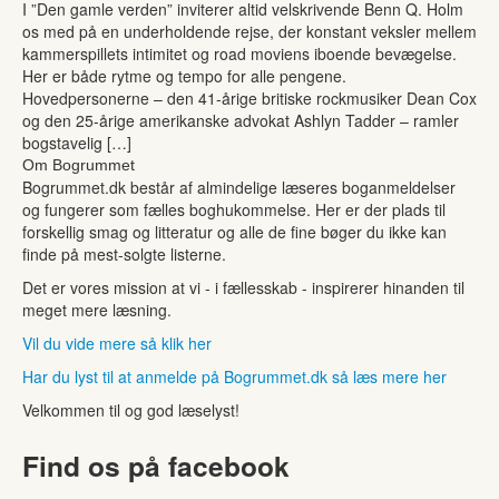
I ”Den gamle verden” inviterer altid velskrivende Benn Q. Holm
os med på en underholdende rejse, der konstant veksler mellem
kammerspillets intimitet og road moviens iboende bevægelse.
Her er både rytme og tempo for alle pengene.
Hovedpersonerne – den 41-årige britiske rockmusiker Dean Cox
og den 25-årige amerikanske advokat Ashlyn Tadder – ramler
bogstavelig […]
Om Bogrummet
Bogrummet.dk består af almindelige læseres boganmeldelser
og fungerer som fælles boghukommelse. Her er der plads til
forskellig smag og litteratur og alle de fine bøger du ikke kan
finde på mest-solgte listerne.
Det er vores mission at vi - i fællesskab - inspirerer hinanden til
meget mere læsning.
Vil du vide mere så klik her
Har du lyst til at anmelde på Bogrummet.dk så læs mere her
Velkommen til og god læselyst!
Find os på facebook